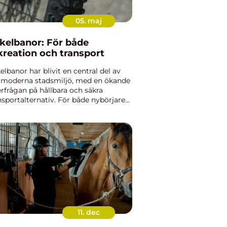
05. maj
kelbanor: För både
kreation och transport
elbanor har blivit en central del av
 moderna stadsmiljö, med en ökande
erfrågan på hållbara och säkra
nsportalternativ. För både nybörjare
 erfarna cyklister erbjuder en
elbana...
11. dec