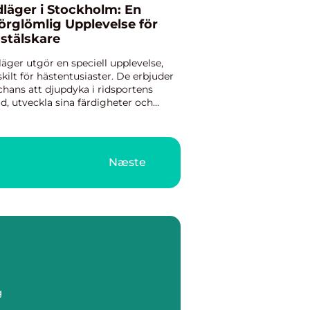
dläger i Stockholm: En
örglömlig Upplevelse för
stälskare
läger utgör en speciell upplevelse,
skilt för hästentusiaster. De erbjuder
chans att djupdyka i ridsportens
ld, utveckla sina färdigheter och
pa minnen som varar livet ut.
ckholm, som är k&aum...
Næste
g