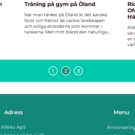
n
Träning på gym på Öland
Ri
Of
När man tänker på Öland är det kanske
Hä
först och främst de vackra landskapen
och soliga stränderna som kommer i
Rid
tankarna. Men mitt bland den naturliga
sär
skönheten finns även möjligheten att
en 
hå...
vär
ska
Sto
1
2
3
Adress
Menu
Annonserin