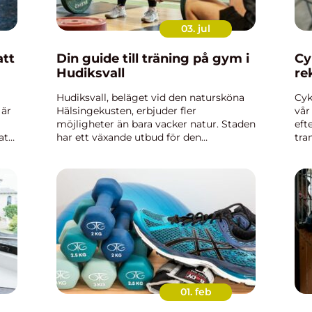
03. jul
att
Din guide till träning på gym i
Cy
Hudiksvall
re
Hudiksvall, beläget vid den natursköna
Cyk
 är
Hälsingekusten, erbjuder fler
vår
möjligheter än bara vacker natur. Staden
eft
att
har ett växande utbud för den
tra
träningsintresserade, och att hitta ett
och
gym i Hudiksvall är b&ari...
Cyk
01. feb