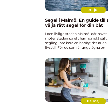
30. jul
Segel i Malmö: En guide till 
välja rätt segel för din båt
I den livliga staden Malmö, där havet
möter staden på ett harmoniskt sätt,
segling inte bara en hobby; det är en
livsstil. För de som är angelägna om 
uppleva känslan av frihet på de...
03. maj