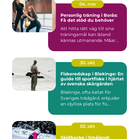
04. nov
Personlig träning i Borås:
Få det stöd du behöver
Att hitta rätt väg till sina
träningsmål kan ibland
kännas utmanande. M&ar...
30. okt
Fiskeredskap i Blekinge: En
guide till sportfiske i hjärtat
av svenska skärgården
Blekinge, ofta kallat för
Sveriges trädgård, erbjuder
en idyllisk plats för fis...
02. okt
Skidbacke i Småland: