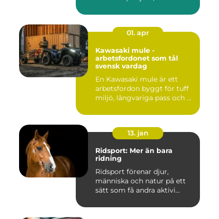
01. apr
Kawasaki mule -
arbetsfordonet som tål
svensk vardag
En Kawasaki mule är ett
arbetsfordon byggt för tuff
miljö, långvariga pass och ...
13. jan
Ridsport: Mer än bara
ridning
Ridsport förenar djur,
människa och natur på ett
sätt som få andra aktivi...