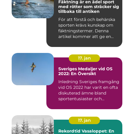
Fäktning är en ädel sport
med rötter som sträcker sig
tillbaka till antiken
För att förstå och behärska
sporten krävs kunskap om
fäktningstermer. Denna
artikel kommer att ge en...
17. jan
Sveriges Medaljer vid OS
2022: En Översikt
Inledning Sveriges framgång
vid OS 2022 har varit en ofta
diskuterad ämne bland
sportentusiaster och...
17. jan
Rekordtid Vasaloppet: En