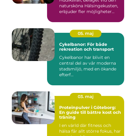
Hudiksvall, beläget vid den
natursköna Hälsingekusten,
erbjuder fler möjligheter...
05. maj
Cykelbanor: För både
rekreation och transport
Cykelbanor har blivit en
central del av vår moderna
stadsmiljö, med en ökande
efterf...
03. maj
Proteinpulver i Göteborg:
En guide till bättre kost och
träning
I en värld där fitness och
hälsa får allt större fokus, har