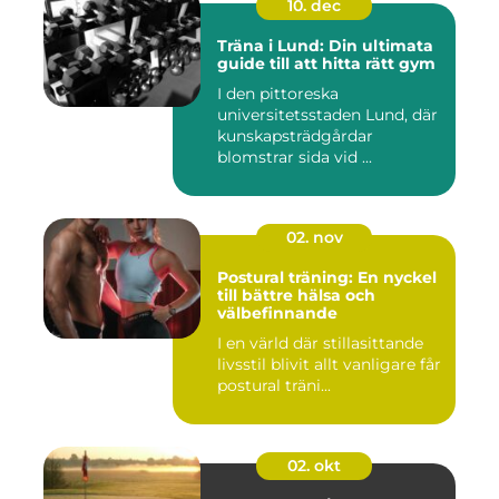
10. dec
Träna i Lund: Din ultimata
guide till att hitta rätt gym
I den pittoreska
universitetsstaden Lund, där
kunskapsträdgårdar
blomstrar sida vid ...
02. nov
Postural träning: En nyckel
till bättre hälsa och
välbefinnande
I en värld där stillasittande
livsstil blivit allt vanligare får
postural träni...
02. okt