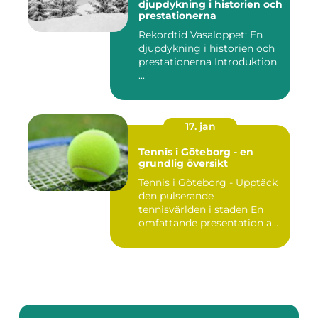
djupdykning i historien och
prestationerna
Rekordtid Vasaloppet: En
djupdykning i historien och
prestationerna Introduktion
...
17. jan
Tennis i Göteborg - en
grundlig översikt
Tennis i Göteborg - Upptäck
den pulserande
tennisvärlden i staden En
omfattande presentation av
te...