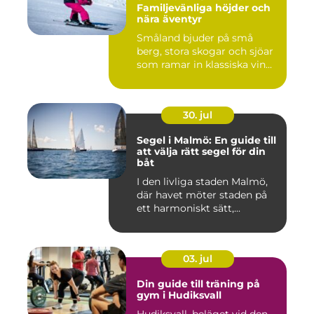
Familjevänliga höjder och
nära äventyr
Småland bjuder på små
berg, stora skogar och sjöar
som ramar in klassiska vin...
30. jul
Segel i Malmö: En guide till
att välja rätt segel för din
båt
I den livliga staden Malmö,
där havet möter staden på
ett harmoniskt sätt,...
03. jul
Din guide till träning på
gym i Hudiksvall