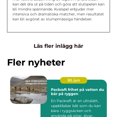
kan det dra ut på tiden och göra att slutspelen kan
bli mindre spännande. Kvalspel erbjuder mer
intensiva och dramatiska matcher, men resultatet
kan bli avgörat av slumpmässiga händelser.
Läs fler inlägg här
Fler nyheter
30. jun
Packraft frihet på vatten du
bär på ryggen
En Packraft är en ultralätt,
uppblåsbar båt som du kan
bära i ryggsäcken och
använda på sjöar, älvar...