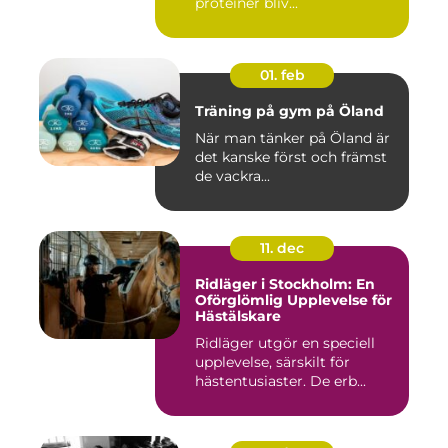
proteiner bliv...
01. feb
Träning på gym på Öland
När man tänker på Öland är
det kanske först och främst
de vackra...
11. dec
Ridläger i Stockholm: En
Oförglömlig Upplevelse för
Hästälskare
Ridläger utgör en speciell
upplevelse, särskilt för
hästentusiaster. De erb...