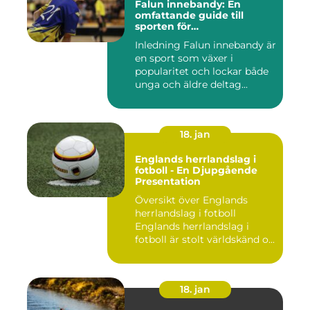
Falun innebandy: En
omfattande guide till
sporten för
innebandyentusiaster
Inledning Falun innebandy är
en sport som växer i
popularitet och lockar både
unga och äldre deltag...
18. jan
Englands herrlandslag i
fotboll - En Djupgående
Presentation
Översikt över Englands
herrlandslag i fotboll
Englands herrlandslag i
fotboll är stolt världskänd o...
18. jan