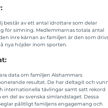
:
består av ett antal idrottare som delar
g för simning. Medlemmarnas totala antal
 den inre kärnan av familjen är den som driv
nå nya höjder inom sporten.
t:
ara data om familjen Alshammars
ponerande resultat. De har deltagit och vunn
h internationella tävlingar samt satt rekord
m en del av svenska simlandslaget. Dessa
peglar pålitligt familjens engagemang och