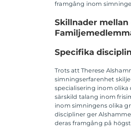
framgång inom simningen
Skillnader mellan
Familjemedlemm
Specifika disciplin
Trots att Therese Alsham
simningserfarenhet skilj
specialisering inom olika
särskild talang inom fris
inom simningens olika gr
discipliner ger Alshammer
deras framgång på högsta