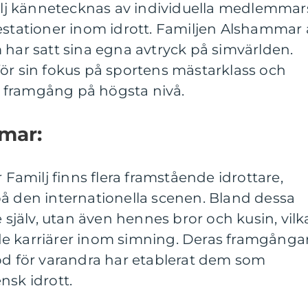
j kännetecknas av individuella medlemmar
estationer inom idrott. Familjen Alshammar 
 har satt sina egna avtryck på simvärlden.
ör sin fokus på sportens mästarklass och
er framgång på högsta nivå.
mar:
amilj finns flera framstående idrottare,
på den internationella scenen. Bland dessa
e själv, utan även hennes bror och kusin, vilk
e karriärer inom simning. Deras framgånga
töd för varandra har etablerat dem som
nsk idrott.