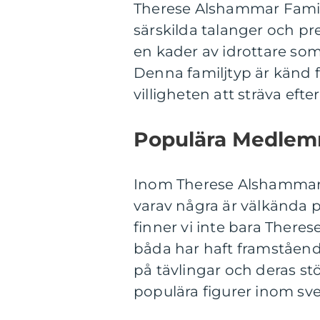
Therese Alshammar Famil
särskilda talanger och pr
en kader av idrottare som
Denna familjtyp är känd f
villigheten att sträva eft
Populära Medlem
Inom Therese Alshammar F
varav några är välkända 
finner vi inte bara Theres
båda har haft framståend
på tävlingar och deras s
populära figurer inom sve