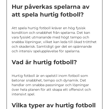
Hur påverkas spelarna av
att spela hurtig fotboll?
Att spela hurtig fotboll kräver en hög fysisk
kondition och snabbhet från spelarna. Det kan
vara fysiskt utmanande med högt tempo och
snabba löpningar, vilket kan leda till ökad trötthet
och skaderisk. Samtidigt ger det en spännande
och intensiv spelupplevelse för spelarna.
Vad är hurtig fotboll?
Hurtig fotboll är en spelstil inom fotboll som
betonar snabbhet, tempo och dynamik. Det
handlar om snabba passningar och löpningar
över hela planen för att skapa ett offensivt och
intensivt spel.
Vilka typer av hurtig fotboll