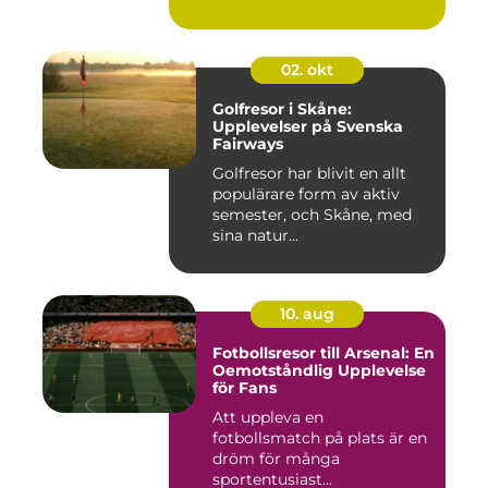
02. okt
Golfresor i Skåne:
Upplevelser på Svenska
Fairways
Golfresor har blivit en allt
populärare form av aktiv
semester, och Skåne, med
sina natur...
10. aug
Fotbollsresor till Arsenal: En
Oemotståndlig Upplevelse
för Fans
Att uppleva en
fotbollsmatch på plats är en
dröm för många
sportentusiast...