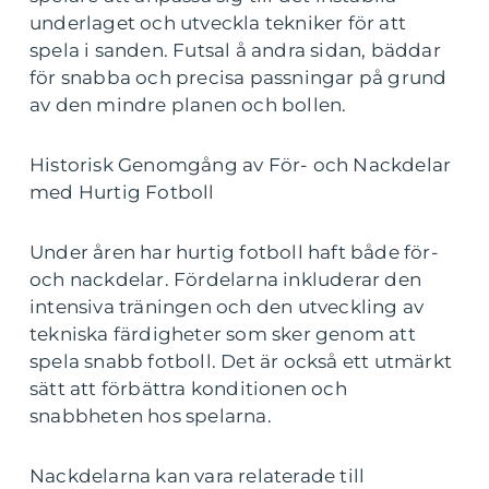
underlaget och utveckla tekniker för att
spela i sanden. Futsal å andra sidan, bäddar
för snabba och precisa passningar på grund
av den mindre planen och bollen.
Historisk Genomgång av För- och Nackdelar
med Hurtig Fotboll
Under åren har hurtig fotboll haft både för-
och nackdelar. Fördelarna inkluderar den
intensiva träningen och den utveckling av
tekniska färdigheter som sker genom att
spela snabb fotboll. Det är också ett utmärkt
sätt att förbättra konditionen och
snabbheten hos spelarna.
Nackdelarna kan vara relaterade till