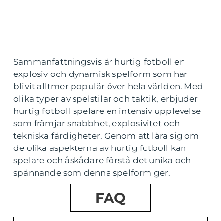
Sammanfattningsvis är hurtig fotboll en
explosiv och dynamisk spelform som har
blivit alltmer populär över hela världen. Med
olika typer av spelstilar och taktik, erbjuder
hurtig fotboll spelare en intensiv upplevelse
som främjar snabbhet, explosivitet och
tekniska färdigheter. Genom att lära sig om
de olika aspekterna av hurtig fotboll kan
spelare och åskådare förstå det unika och
spännande som denna spelform ger.
FAQ