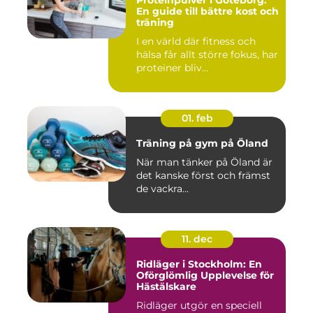
En guide till bättre kost och
träning
I en värld där fitness och
hälsa får allt större fokus, har
proteiner bliv...
01. feb
Träning på gym på Öland
När man tänker på Öland är
det kanske först och främst
de vackra...
11. dec
Ridläger i Stockholm: En
Oförglömlig Upplevelse för
Hästälskare
Ridläger utgör en speciell