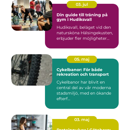
03. jul
Din guide till träning på
gym i Hudiksvall
Hudiksvall, beläget vid den
natursköna Hälsingekusten,
erbjuder fler möjligheter...
05. maj
Cykelbanor: För både
rekreation och transport
Cykelbanor har blivit en
central del av vår moderna
stadsmiljö, med en ökande
efterf...
03. maj
Proteinpulver i Göteborg: