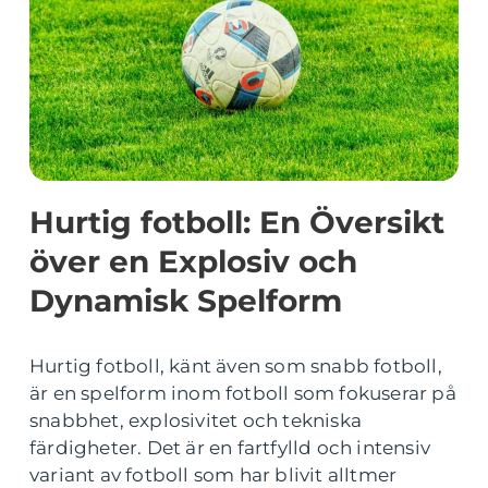
Hurtig fotboll: En Översikt
över en Explosiv och
Dynamisk Spelform
Hurtig fotboll, känt även som snabb fotboll,
är en spelform inom fotboll som fokuserar på
snabbhet, explosivitet och tekniska
färdigheter. Det är en fartfylld och intensiv
variant av fotboll som har blivit alltmer