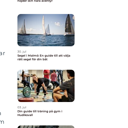
höjder och nära äventyr
ar
30. jul
Segel i Malmö: En guide till att välja
rätt segel för din båt
03. jul
Din guide till träning på gym i
n
Hudiksvall
om