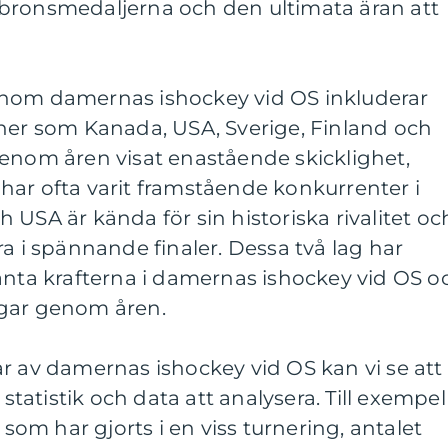
er bronsmedaljerna och den ultimata äran att
inom damernas ishockey vid OS inkluderar
oner som Kanada, USA, Sverige, Finland och
genom åren visat enastående skicklighet,
har ofta varit framstående konkurrenter i
 USA är kända för sin historiska rivalitet oc
ra i spännande finaler. Dessa två lag har
anta krafterna i damernas ishockey vid OS o
ngar genom åren.
r av damernas ishockey vid OS kan vi se att
 statistik och data att analysera. Till exempel
 som har gjorts i en viss turnering, antalet