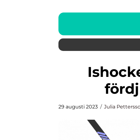
Ishockey damer OS: En
förd
29 augusti 2023
Julia Petterss