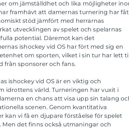
ner om jämställdhet och lika möjligheter in
 har framhävt att damernas turnering har fåt
nomiskt stöd jämfört med herrarnas
rkat utvecklingen av spelet och spelarnas
 fulla potential. Däremot kan det
ernas ishockey vid OS har fört med sig en
nhet om sporten, vilket i sin tur har lett til
d från sponsorer och fans.
s ishockey vid OS är en viktig och
idrottens värld. Turneringen har vuxit i
damerna en chans att visa upp sin talang oc
ationella scenen. Genom kvantitativa
 kan vi få en djupare förståelse för spelet
d. Men det finns också utmaningar och