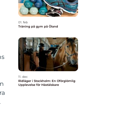
r
a
01. feb
Träning på gym på Öland
ns
11. dec
Ridläger i Stockholm: En Oförglömlig
an
Upplevelse för Hästälskare
ra
.