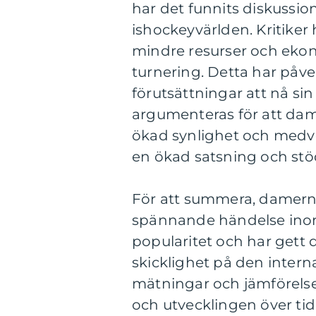
har det funnits diskussio
ishockeyvärlden. Kritiker
mindre resurser och eko
turnering. Detta har påve
förutsättningar att nå sin
argumenteras för att dam
ökad synlighet och medvete
en ökad satsning och stö
För att summera, damerna
spännande händelse inom 
popularitet och har gett 
skicklighet på den intern
mätningar och jämförelser
och utvecklingen över ti