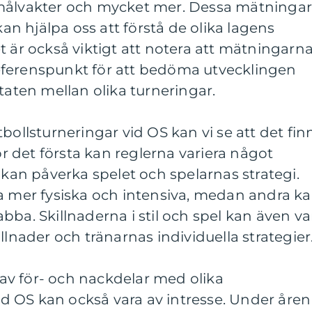
 målvakter och mycket mer. Dessa mätninga
kan hjälpa oss att förstå de olika lagens
t är också viktigt att notera att mätningarn
eferenspunkt för att bedöma utvecklingen
taten mellan olika turneringar.
bollsturneringar vid OS kan vi se att det fin
För det första kan reglerna variera något
 kan påverka spelet och spelarnas strategi.
ra mer fysiska och intensiva, medan andra k
bba. Skillnaderna i stil och spel kan även va
llnader och tränarnas individuella strategier
v för- och nackdelar med olika
 OS kan också vara av intresse. Under åren