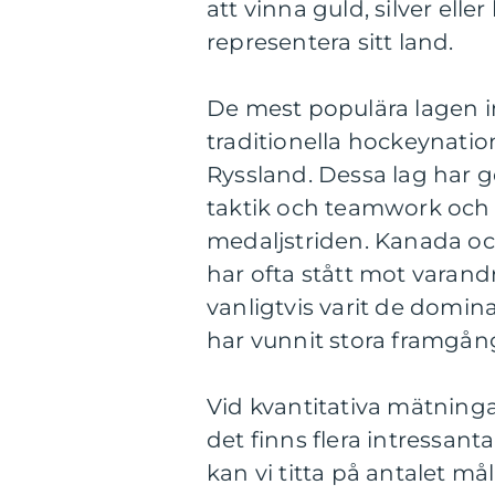
att vinna guld, silver ell
representera sitt land.
De mest populära lagen 
traditionella hockeynati
Ryssland. Dessa lag har 
taktik och teamwork och 
medaljstriden. Kanada och
har ofta stått mot varand
vanligtvis varit de domin
har vunnit stora framgå
Vid kvantitativa mätninga
det finns flera intressanta
kan vi titta på antalet mål