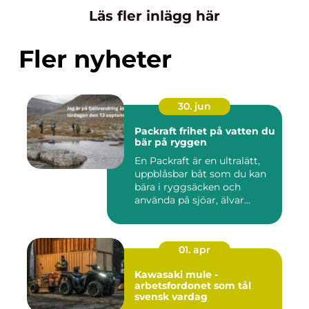
Läs fler inlägg här
Fler nyheter
30. jun
Packraft frihet på vatten du
bär på ryggen
En Packraft är en ultralätt,
uppblåsbar båt som du kan
bära i ryggsäcken och
använda på sjöar, älvar...
01. apr
Kawasaki mule -
arbetsfordonet som tål
svensk vardag