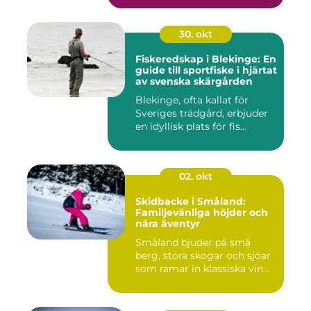
30. okt
Fiskeredskap i Blekinge: En
guide till sportfiske i hjärtat
av svenska skärgården
Blekinge, ofta kallat för
Sveriges trädgård, erbjuder
en idyllisk plats för fis...
02. okt
Skidbacke i Småland:
Familjevänliga höjder och
nära äventyr
Småland bjuder på små
berg, stora skogar och sjöar
som ramar in klassiska vin...