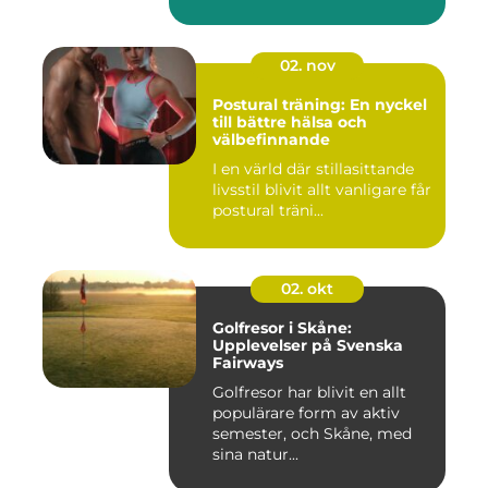
02. nov
Postural träning: En nyckel
till bättre hälsa och
välbefinnande
I en värld där stillasittande
livsstil blivit allt vanligare får
postural träni...
02. okt
Golfresor i Skåne:
Upplevelser på Svenska
Fairways
Golfresor har blivit en allt
populärare form av aktiv
semester, och Skåne, med
sina natur...