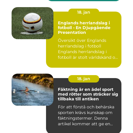
18. jan
Englands herrlandslag i
fotboll - En Djupgående
Presentation
Översikt över Englands
herrlandslag i fotboll
Englands herrlandslag i
fotboll är stolt världskänd o...
18. jan
Fäktning är en ädel sport
med rötter som sträcker sig
tillbaka till antiken
För att förstå och behärska
sporten krävs kunskap om
fäktningstermer. Denna
artikel kommer att ge en...