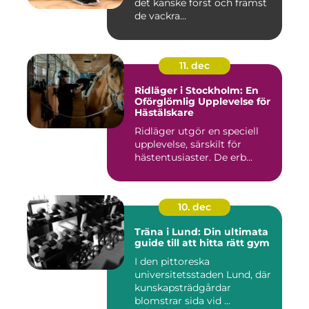
det kanske först och främst
de vackra...
11. dec
Ridläger i Stockholm: En
Oförglömlig Upplevelse för
Hästälskare
Ridläger utgör en speciell
upplevelse, särskilt för
hästentusiaster. De erb...
10. dec
Träna i Lund: Din ultimata
guide till att hitta rätt gym
I den pittoreska
universitetsstaden Lund, där
kunskapsträdgårdar
blomstrar sida vid ...