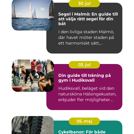
30. jul
Segel i Malmö: En guide till
att välja rätt segel för din
båt
I den livliga staden Malmö,
där havet möter staden på
ett harmoniskt sätt,...
03. jul
Din guide till träning på
gym i Hudiksvall
Hudiksvall, beläget vid den
natursköna Hälsingekusten,
erbjuder fler möjligheter...
05. maj
Cykelbanor: För både