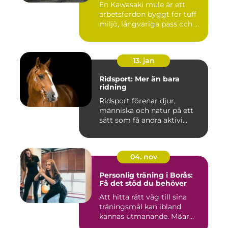
En Kawasaki mule är ett
arbetsfordon byggt för tuff
miljö, långvariga pass och ...
13. jan
Ridsport: Mer än bara
ridning
Ridsport förenar djur,
människa och natur på ett
sätt som få andra aktivi...
04. nov
Personlig träning i Borås:
Få det stöd du behöver
Att hitta rätt väg till sina
träningsmål kan ibland
kännas utmanande. M&ar...