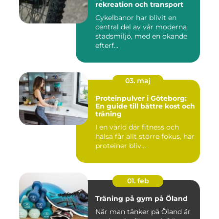
rekreation och transport
Cykelbanor har blivit en
central del av vår moderna
stadsmiljö, med en ökande
efterf...
03. maj
Proteinpulver i Göteborg:
En guide till bättre kost och
träning
I en värld där fitness och
hälsa får allt större fokus, har
proteiner bliv...
01. feb
Träning på gym på Öland
När man tänker på Öland är