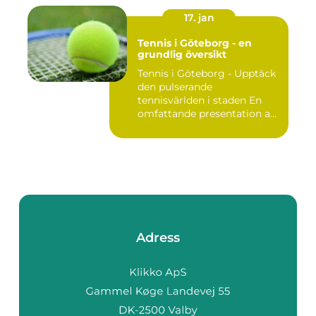
17. jan
Tennis i Göteborg - en
grundlig översikt
Tennis i Göteborg - Upptäck
den pulserande
tennisvärlden i staden En
omfattande presentation av
te...
Adress