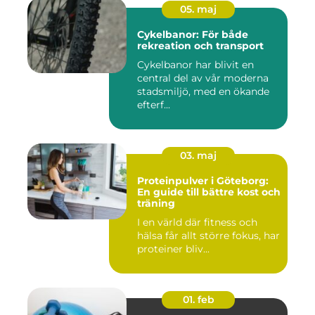
05. maj
Cykelbanor: För både
rekreation och transport
Cykelbanor har blivit en
central del av vår moderna
stadsmiljö, med en ökande
efterf...
03. maj
Proteinpulver i Göteborg:
En guide till bättre kost och
träning
I en värld där fitness och
hälsa får allt större fokus, har
proteiner bliv...
01. feb