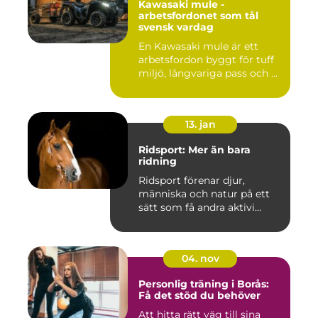
Kawasaki mule -
arbetsfordonet som tål
svensk vardag
En Kawasaki mule är ett
arbetsfordon byggt för tuff
miljö, långvariga pass och ...
13. jan
Ridsport: Mer än bara
ridning
Ridsport förenar djur,
människa och natur på ett
sätt som få andra aktivi...
04. nov
Personlig träning i Borås:
Få det stöd du behöver
Att hitta rätt väg till sina