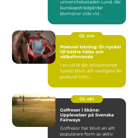
universitetsstaden Lund, där
kunskapsträdgårdar
blomstrar sida vid ...
02. nov
Postural träning: En nyckel
till bättre hälsa och
välbefinnande
I en värld där stillasittande
livsstil blivit allt vanligare får
postural träni...
02. okt
Golfresor i Skåne:
Upplevelser på Svenska
Fairways
Golfresor har blivit en allt
populärare form av aktiv