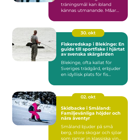
träningsmål kan ibland
kännas utmanande. M&ar...
30. okt
Fiskeredskap i Blekinge: En
guide till sportfiske i hjärtat
av svenska skärgården
Blekinge, ofta kallat för
Sveriges trädgård, erbjuder
en idyllisk plats för fis...
02. okt
Skidbacke i Småland:
Familjevänliga höjder och
nära äventyr
Småland bjuder på små
berg, stora skogar och sjöar
som ramar in klassiska vin...