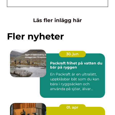
Läs fler inlägg här
Fler nyheter
30. jun
Packraft frihet på vatten du
bär på ryggen
En Packraft är en ultralätt,
uppblåsbar båt som du kan
bära i ryggsäcken och
använda på sjöar, älvar...
01. apr