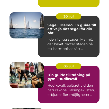
30. jul
Segel i Malmö: En guide till
att välja rätt segel för din
båt
I den livliga staden Malmö,
där havet möter staden på
ett harmoniskt sätt,...
03. jul
Din guide till träning på
gym i Hudiksvall
Hudiksvall, beläget vid den
natursköna Hälsingekusten,
erbjuder fler möjligheter...