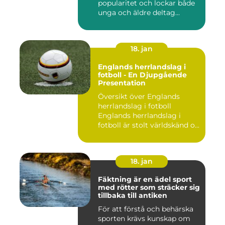
popularitet och lockar både
unga och äldre deltag...
18. jan
Englands herrlandslag i
fotboll - En Djupgående
Presentation
Översikt över Englands
herrlandslag i fotboll
Englands herrlandslag i
fotboll är stolt världskänd o...
18. jan
Fäktning är en ädel sport
med rötter som sträcker sig
tillbaka till antiken
För att förstå och behärska
sporten krävs kunskap om