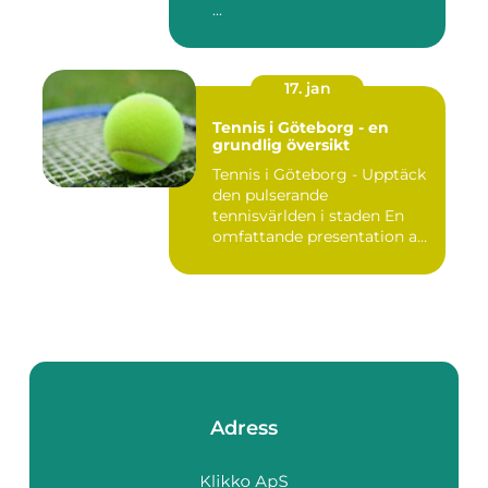
...
17. jan
Tennis i Göteborg - en
grundlig översikt
Tennis i Göteborg - Upptäck
den pulserande
tennisvärlden i staden En
omfattande presentation av
te...
Adress