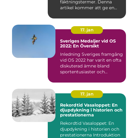
fäktningstermer. Denna
artikel kommer att ge en...
17. jan
Sveriges Medaljer vid OS
2022: En Översikt
Inledning Sveriges framgång
vid OS 2022 har varit en ofta
diskuterad ämne bland
sportentusiaster och...
17. jan
Rekordtid Vasaloppet: En
djupdykning i historien och
prestationerna
Rekordtid Vasaloppet: En
djupdykning i historien och
prestationerna Introduktion