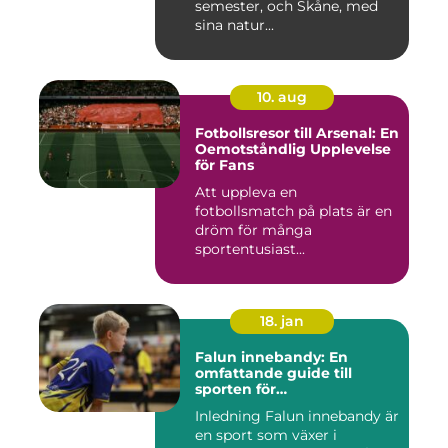
semester, och Skåne, med
sina natur...
10. aug
Fotbollsresor till Arsenal: En
Oemotståndlig Upplevelse
för Fans
Att uppleva en
fotbollsmatch på plats är en
dröm för många
sportentusiast...
18. jan
Falun innebandy: En
omfattande guide till
sporten för
innebandyentusiaster
Inledning Falun innebandy är
en sport som växer i