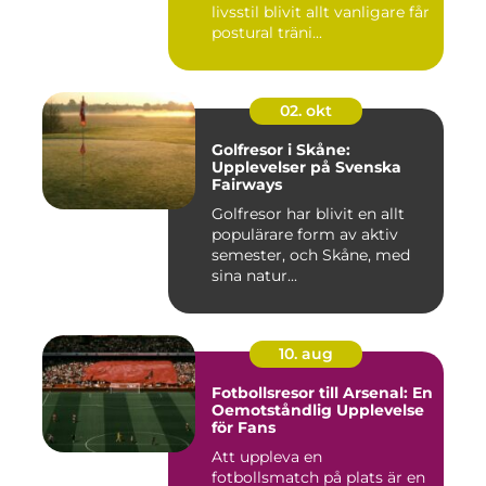
livsstil blivit allt vanligare får
postural träni...
02. okt
Golfresor i Skåne:
Upplevelser på Svenska
Fairways
Golfresor har blivit en allt
populärare form av aktiv
semester, och Skåne, med
sina natur...
10. aug
Fotbollsresor till Arsenal: En
Oemotståndlig Upplevelse
för Fans
Att uppleva en
fotbollsmatch på plats är en