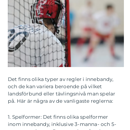
Det finns olika typer av regler i innebandy,
och de kan variera beroende på vilket
landsförbund eller tävlingsnivå man spelar
på. Här är några av de vanligaste reglerna:
1. Spelformer: Det finns olika spelformer
inom innebandy, inklusive 3-manna- och 5-