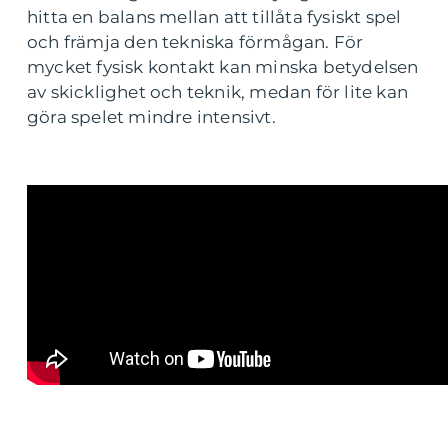
hitta en balans mellan att tillåta fysiskt spel
och främja den tekniska förmågan. För
mycket fysisk kontakt kan minska betydelsen
av skicklighet och teknik, medan för lite kan
göra spelet mindre intensivt.