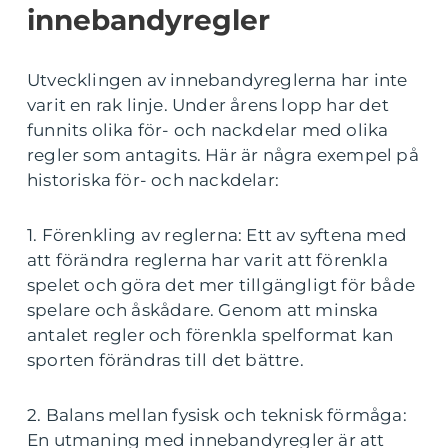
innebandyregler
Utvecklingen av innebandyreglerna har inte
varit en rak linje. Under årens lopp har det
funnits olika för- och nackdelar med olika
regler som antagits. Här är några exempel på
historiska för- och nackdelar:
1. Förenkling av reglerna: Ett av syftena med
att förändra reglerna har varit att förenkla
spelet och göra det mer tillgängligt för både
spelare och åskådare. Genom att minska
antalet regler och förenkla spelformat kan
sporten förändras till det bättre.
2. Balans mellan fysisk och teknisk förmåga:
En utmaning med innebandyregler är att