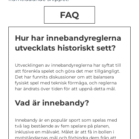
FAQ
Hur har innebandyreglerna
utvecklats historiskt sett?
Utvecklingen av innebandyreglerna har syftat till
att förenkla spelet och göra det mer tillgängligt.
Det har funnits diskussioner om att balansera
fysiskt spel med teknisk förmåga, och reglerna
har ändrats över tiden för att uppnå detta mål.
Vad är innebandy?
Innebandy är en populär sport som spelas med
två lag bestående av fem spelare på planen,
inklusive en målvakt. Målet är att få in bollen i
motståndarnas mål och förhindra dem från att