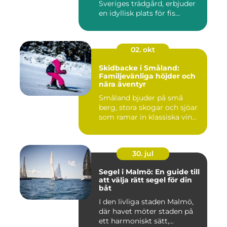
Sveriges trädgård, erbjuder
en idyllisk plats för fis...
02. okt
Skidbacke i Småland:
Familjevänliga höjder och
nära äventyr
Småland bjuder på små
berg, stora skogar och sjöar
som ramar in klassiska vin...
30. jul
Segel i Malmö: En guide till
att välja rätt segel för din
båt
I den livliga staden Malmö,
där havet möter staden på
ett harmoniskt sätt,...