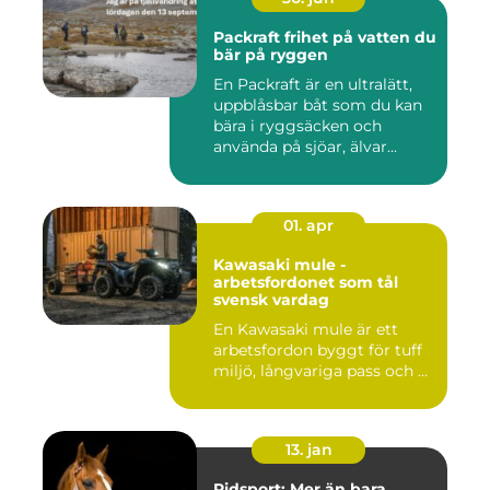
Packraft frihet på vatten du
bär på ryggen
En Packraft är en ultralätt,
uppblåsbar båt som du kan
bära i ryggsäcken och
använda på sjöar, älvar...
01. apr
Kawasaki mule -
arbetsfordonet som tål
svensk vardag
En Kawasaki mule är ett
arbetsfordon byggt för tuff
miljö, långvariga pass och ...
13. jan
Ridsport: Mer än bara