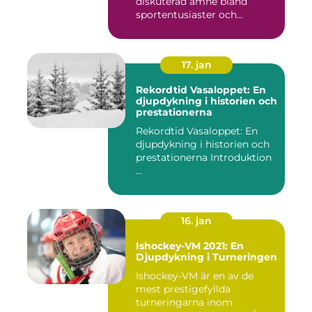
diskuterad ämne bland
sportentusiaster och...
17. jan
Rekordtid Vasaloppet: En
djupdykning i historien och
prestationerna
Rekordtid Vasaloppet: En
djupdykning i historien och
prestationerna Introduktion
...
16. jan
Ishockey-VM 2021: En
Djupdykning i Turneringen
Ishockey-VM är en av de
mest prestigefyllda
turneringarna inom