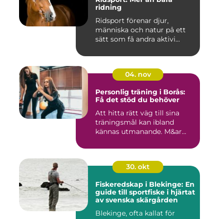
ridning
Ridsport förenar djur,
människa och natur på ett
sätt som få andra aktivi...
04. nov
Personlig träning i Borås:
Få det stöd du behöver
Att hitta rätt väg till sina
träningsmål kan ibland
kännas utmanande. M&ar...
30. okt
Fiskeredskap i Blekinge: En
guide till sportfiske i hjärtat
av svenska skärgården
Blekinge, ofta kallat för