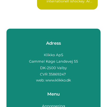
internationell ishockey. År
2021 komm...
Adress
web:
www.klikko.dk
Menu
Annonsering