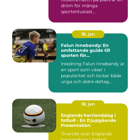
dröm för många
sportentusiast...
18. jan
Falun innebandy: En
omfattande guide till
sporten för
innebandyentusiaster
Inledning Falun innebandy är
en sport som växer i
popularitet och lockar både
unga och äldre deltag...
18. jan
Englands herrlandslag i
fotboll - En Djupgående
Presentation
Översikt över Englands
herrlandslag i fotboll