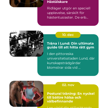
Hästälskare
Ridläger utgör en speciell
upplevelse, särskilt för
hästentusiaster. De erb...
10. dec
Träna i Lund: Din ultimata
guide till att hitta rätt gym
I den pittoreska
universitetsstaden Lund, där
kunskapsträdgårdar
blomstrar sida vid ...
02. nov
Postural träning: En nyckel
till bättre hälsa och
välbefinnande
I en värld där stillasittande