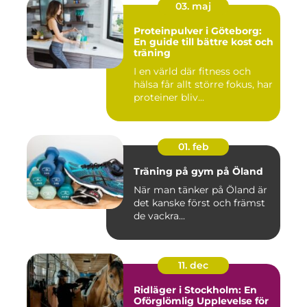
03. maj
Proteinpulver i Göteborg:
En guide till bättre kost och
träning
I en värld där fitness och
hälsa får allt större fokus, har
proteiner bliv...
01. feb
Träning på gym på Öland
När man tänker på Öland är
det kanske först och främst
de vackra...
11. dec
Ridläger i Stockholm: En
Oförglömlig Upplevelse för