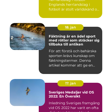
Englands herrlandslag i
fotboll är stolt världskänd o...
18. jan
Fäktning är en ädel sport
med rötter som sträcker sig
tillbaka till antiken
För att förstå och behärska
sporten krävs kunskap om
fäktningstermer. Denna
artikel kommer att ge en...
17. jan
Sveriges Medaljer vid OS
2022: En Översikt
Inledning Sveriges framgång
vid OS 2022 har varit en ofta