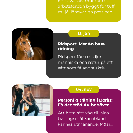
En Kawasaki mule är ett
arbetsfordon byggt för tuff
miljö, långvariga pass och ...
13. jan
Ridsport: Mer än bara
ridning
Ridsport förenar djur,
människa och natur på ett
sätt som få andra aktivi...
04. nov
Personlig träning i Borås:
Få det stöd du behöver
Att hitta rätt väg till sina
träningsmål kan ibland
kännas utmanande. M&ar...