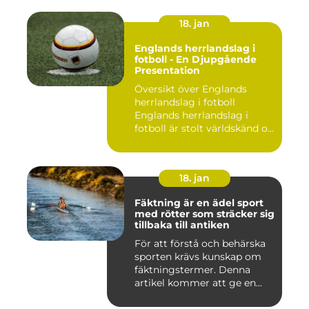
18. jan
Englands herrlandslag i
fotboll - En Djupgående
Presentation
Översikt över Englands
herrlandslag i fotboll
Englands herrlandslag i
fotboll är stolt världskänd o...
18. jan
Fäktning är en ädel sport
med rötter som sträcker sig
tillbaka till antiken
För att förstå och behärska
sporten krävs kunskap om
fäktningstermer. Denna
artikel kommer att ge en...