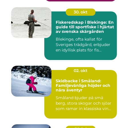
30. okt
Fiskeredskap i Blekinge: En
guide till sportfiske i hjärtat
av svenska skärgården
Blekinge, ofta kallat för
Sveriges trädgård, erbjuder
en idyllisk plats för fis...
02. okt
Skidbacke i Småland:
Familjevänliga höjder och
nära äventyr
Småland bjuder på små
berg, stora skogar och sjöar
som ramar in klassiska vin...