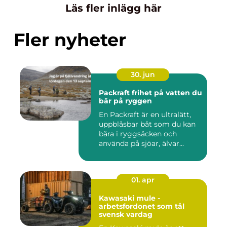
Läs fler inlägg här
Fler nyheter
30. jun
Packraft frihet på vatten du
bär på ryggen
En Packraft är en ultralätt,
uppblåsbar båt som du kan
bära i ryggsäcken och
använda på sjöar, älvar...
01. apr
Kawasaki mule -
arbetsfordonet som tål
svensk vardag