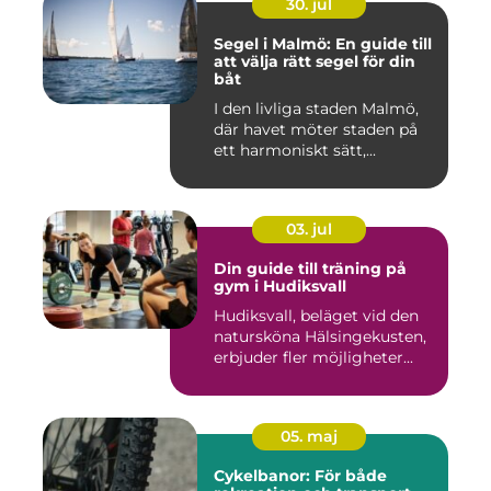
30. jul
Segel i Malmö: En guide till
att välja rätt segel för din
båt
I den livliga staden Malmö,
där havet möter staden på
ett harmoniskt sätt,...
03. jul
Din guide till träning på
gym i Hudiksvall
Hudiksvall, beläget vid den
natursköna Hälsingekusten,
erbjuder fler möjligheter...
05. maj
Cykelbanor: För både