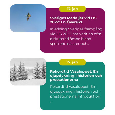
17. jan
Sveriges Medaljer vid OS
2022: En Översikt
Inledning Sveriges framgång
vid OS 2022 har varit en ofta
diskuterad ämne bland
sportentusiaster och...
17. jan
Rekordtid Vasaloppet: En
djupdykning i historien och
prestationerna
Rekordtid Vasaloppet: En
djupdykning i historien och
prestationerna Introduktion
...