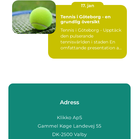
17. jan
Tennis i Göteborg - en
grundlig översikt
Tennis i Göteborg - Upptäck
den pulserande
tennisvärlden i staden En
omfattande presentation av
te...
Adress