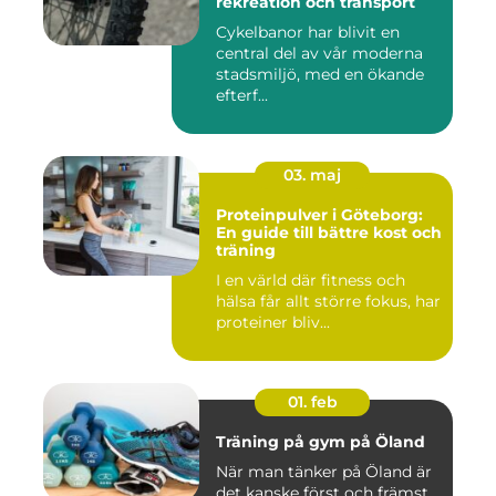
rekreation och transport
Cykelbanor har blivit en
central del av vår moderna
stadsmiljö, med en ökande
efterf...
03. maj
Proteinpulver i Göteborg:
En guide till bättre kost och
träning
I en värld där fitness och
hälsa får allt större fokus, har
proteiner bliv...
01. feb
Träning på gym på Öland
När man tänker på Öland är
det kanske först och främst