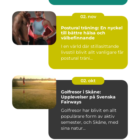
02. nov
Postural träning: En nyckel
till bättre hälsa och
välbefinnande
I en värld där stillasittande
livsstil blivit allt vanligare får
postural träni...
02. okt
Golfresor i Skåne:
Upplevelser på Svenska
Fairways
Golfresor har blivit en allt
populärare form av aktiv
semester, och Skåne, med
sina natur...