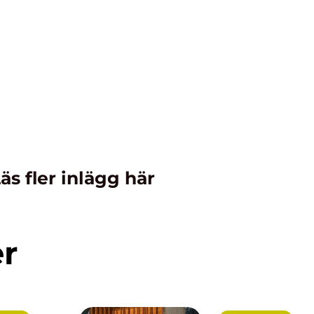
äs fler inlägg här
er