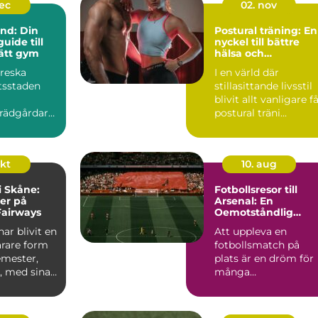
dec
02. nov
und: Din
Postural träning: En
uide till
nyckel till bättre
rätt gym
hälsa och
välbefinnande
oreska
I en värld där
tsstaden
stillasittande livsstil
blivit allt vanligare f
rädgårdar
postural träni...
ida vid ...
okt
10. aug
i Skåne:
Fotbollsresor till
er på
Arsenal: En
Fairways
Oemotståndlig
Upplevelse för Fans
har blivit en
Att uppleva en
ärare form
fotbollsmatch på
emester,
plats är en dröm för
, med sina
många
sportentusiast...