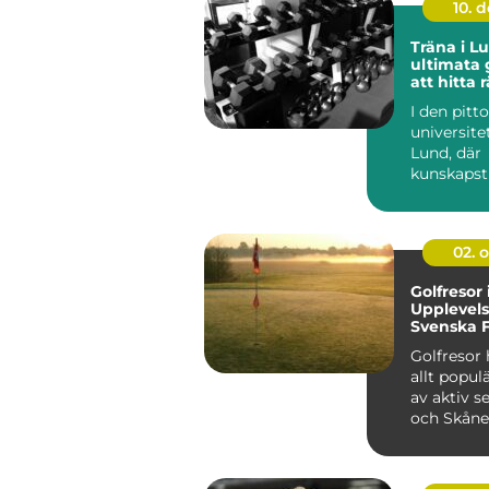
10. 
Träna i L
ultimata g
att hitta 
I den pitt
universite
Lund, där
kunskapst
blomstrar s
02. 
Golfresor 
Upplevels
Svenska 
Golfresor 
allt popul
av aktiv s
och Skåne
natur...