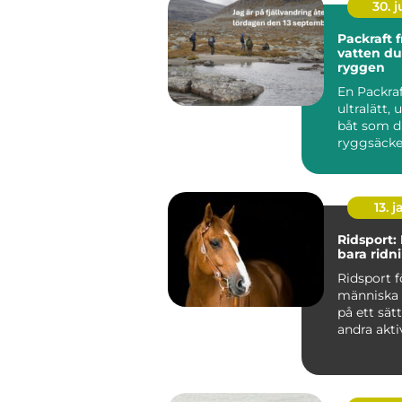
30. 
Packraft frihet på
vatten du
ryggen
En Packraf
ultralätt,
båt som du
ryggsäcke
använda på
älvar...
13. j
Ridsport:
bara ridn
Ridsport f
människa 
på ett sät
andra aktivi