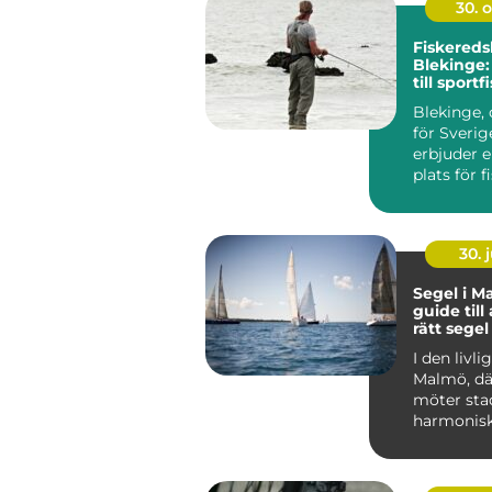
30. 
Fiskereds
Blekinge:
till sportf
hjärtat a
Blekinge, 
skärgård
för Sverig
erbjuder e
plats för fis
30. j
Segel i M
guide till 
rätt segel
I den livl
Malmö, dä
möter sta
harmoniskt 