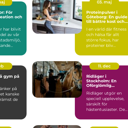
maj
03. maj
r: För
Proteinpulver i
eation och
Göteborg: En guide
till bättre kost och
träning
 har blivit
I en värld där fitness
 del av vår
och hälsa får allt
tadsmiljö,
större fokus, har
kande
proteiner bliv...
feb
11. dec
på gym på
Ridläger i
Stockholm: En
Oförglömlig
änker på
Upplevelse för
Ridläger utgör en
det kanske
Hästälskare
speciell upplevelse,
främst de
särskilt för
hästentusiaster. De
erb...