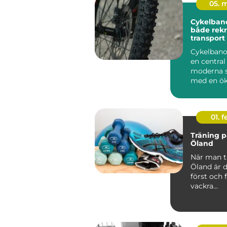
05. 
Cykelbano
både rekr
transport
Cykelbanor
en central
moderna s
med en ö
efterf...
01. 
Träning 
Öland
När man t
Öland är 
först och 
vackra...