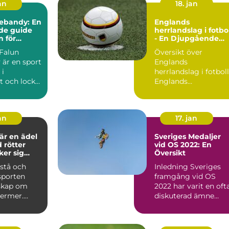
an
18. jan
nebandy: En
Englands
de guide
herrlandslag i fotbo
n för
- En Djupgående
yentusiast
Presentation
Översikt över
 är en sport
Englands
 i
herrlandslag i fotboll
t och lockar
Englands
 och äldre
herrlandslag i fotboll
är stolt världskänd o..
an
17. jan
är en ädel
Sveriges Medaljer
 rötter
vid OS 2022: En
ker sig
Översikt
ill antiken
rstå och
Inledning Sveriges
sporten
framgång vid OS
skap om
2022 har varit en oft
termer.
diskuterad ämne
ikel
bland
t ge en...
sportentusiaster och.