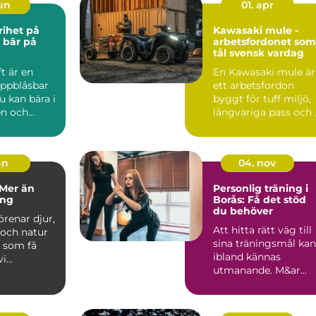
jun
01. apr
Kawasaki mule -
 bär på
arbetsfordonet som
tål svensk vardag
t är en
En Kawasaki mule är
 uppblåsbar
ett arbetsfordon
 kan bära i
byggt för tuff miljö,
n och
långvariga pass och .
 sjöar,
an
04. nov
 Mer än
Personlig träning i
ing
Borås: Få det stöd
du behöver
örenar djur,
Att hitta rätt väg till
och natur
sina träningsmål kan
t som få
ibland kännas
...
utmanande. M&ar...