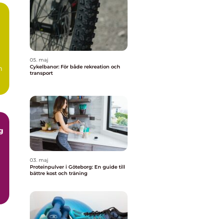
05. maj
Cykelbanor: För både rekreation och
m
transport
ng
03. maj
Proteinpulver i Göteborg: En guide till
bättre kost och träning