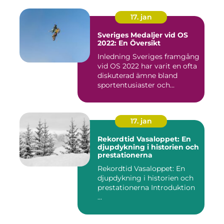
17. jan
Sveriges Medaljer vid OS
2022: En Översikt
Inledning Sveriges framgång
vid OS 2022 har varit en ofta
diskuterad ämne bland
sportentusiaster och...
17. jan
Rekordtid Vasaloppet: En
djupdykning i historien och
prestationerna
Rekordtid Vasaloppet: En
djupdykning i historien och
prestationerna Introduktion
...