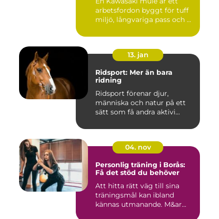
En Kawasaki mule är ett
arbetsfordon byggt för tuff
miljö, långvariga pass och ...
13. jan
Ridsport: Mer än bara
ridning
Ridsport förenar djur,
människa och natur på ett
sätt som få andra aktivi...
04. nov
Personlig träning i Borås:
Få det stöd du behöver
Att hitta rätt väg till sina
träningsmål kan ibland
kännas utmanande. M&ar...