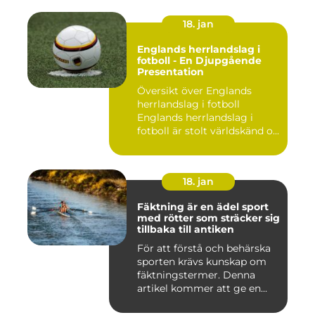
18. jan
Englands herrlandslag i
fotboll - En Djupgående
Presentation
Översikt över Englands
herrlandslag i fotboll
Englands herrlandslag i
fotboll är stolt världskänd o...
18. jan
Fäktning är en ädel sport
med rötter som sträcker sig
tillbaka till antiken
För att förstå och behärska
sporten krävs kunskap om
fäktningstermer. Denna
artikel kommer att ge en...