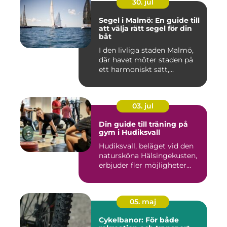
30. jul
Segel i Malmö: En guide till
att välja rätt segel för din
båt
I den livliga staden Malmö,
där havet möter staden på
ett harmoniskt sätt,...
03. jul
Din guide till träning på
gym i Hudiksvall
Hudiksvall, beläget vid den
natursköna Hälsingekusten,
erbjuder fler möjligheter...
05. maj
Cykelbanor: För både