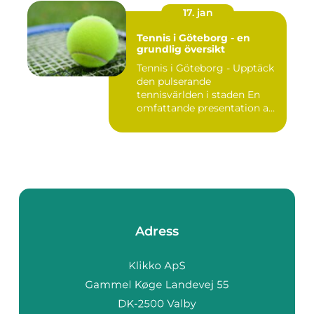
17. jan
Tennis i Göteborg - en
grundlig översikt
Tennis i Göteborg - Upptäck
den pulserande
tennisvärlden i staden En
omfattande presentation av
te...
Adress