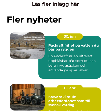
Läs fler inlägg här
Fler nyheter
30. jun
Packraft frihet på vatten du
bär på ryggen
En Packraft är en ultralätt,
uppblåsbar båt som du kan
bära i ryggsäcken och
använda på sjöar, älvar...
01. apr
Kawasaki mule -
arbetsfordonet som tål
svensk vardag