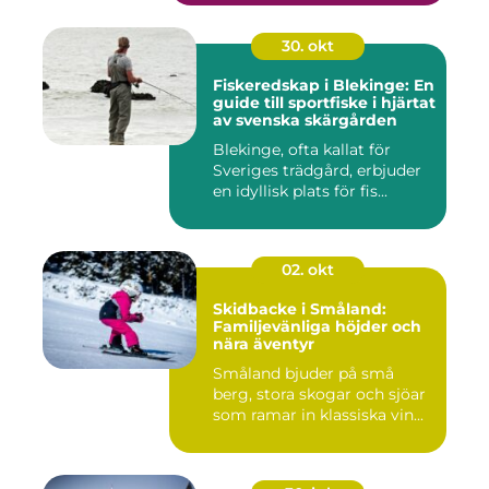
30. okt
Fiskeredskap i Blekinge: En
guide till sportfiske i hjärtat
av svenska skärgården
Blekinge, ofta kallat för
Sveriges trädgård, erbjuder
en idyllisk plats för fis...
02. okt
Skidbacke i Småland:
Familjevänliga höjder och
nära äventyr
Småland bjuder på små
berg, stora skogar och sjöar
som ramar in klassiska vin...