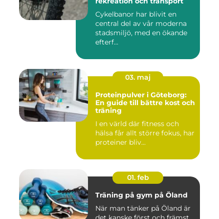
rekreation och transport
Cykelbanor har blivit en
central del av vår moderna
stadsmiljö, med en ökande
efterf...
03. maj
Proteinpulver i Göteborg:
En guide till bättre kost och
träning
I en värld där fitness och
hälsa får allt större fokus, har
proteiner bliv...
01. feb
Träning på gym på Öland
När man tänker på Öland är
det kanske först och främst