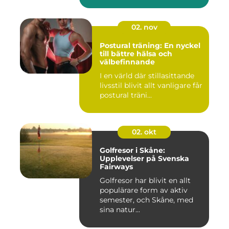
02. nov
Postural träning: En nyckel
till bättre hälsa och
välbefinnande
I en värld där stillasittande
livsstil blivit allt vanligare får
postural träni...
02. okt
Golfresor i Skåne:
Upplevelser på Svenska
Fairways
Golfresor har blivit en allt
populärare form av aktiv
semester, och Skåne, med
sina natur...