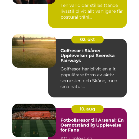
I en värld där stillasittande
livsstil blivit allt vanligare får
postural träni...
02. okt
Golfresor i Skåne:
Upplevelser på Svenska
Fairways
Golfresor har blivit en allt
populärare form av aktiv
semester, och Skåne, med
sina natur...
10. aug
Fotbollsresor till Arsenal: En
Oemotståndlig Upplevelse
för Fans
Att uppleva en