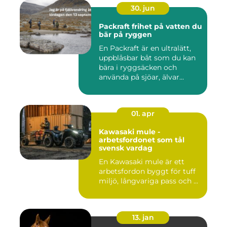
30. jun
Packraft frihet på vatten du
bär på ryggen
En Packraft är en ultralätt,
uppblåsbar båt som du kan
bära i ryggsäcken och
använda på sjöar, älvar...
01. apr
Kawasaki mule -
arbetsfordonet som tål
svensk vardag
En Kawasaki mule är ett
arbetsfordon byggt för tuff
miljö, långvariga pass och ...
13. jan