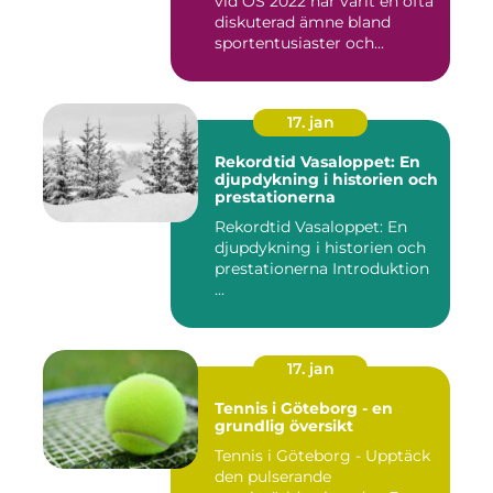
vid OS 2022 har varit en ofta
diskuterad ämne bland
sportentusiaster och...
17. jan
Rekordtid Vasaloppet: En
djupdykning i historien och
prestationerna
Rekordtid Vasaloppet: En
djupdykning i historien och
prestationerna Introduktion
...
17. jan
Tennis i Göteborg - en
grundlig översikt
Tennis i Göteborg - Upptäck
den pulserande