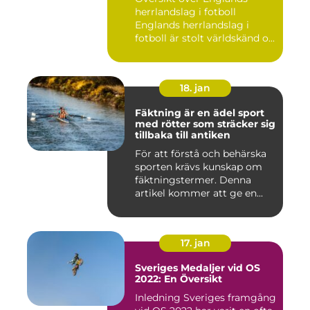
herrlandslag i fotboll
Englands herrlandslag i
fotboll är stolt världskänd o...
18. jan
Fäktning är en ädel sport
med rötter som sträcker sig
tillbaka till antiken
För att förstå och behärska
sporten krävs kunskap om
fäktningstermer. Denna
artikel kommer att ge en...
17. jan
Sveriges Medaljer vid OS
2022: En Översikt
Inledning Sveriges framgång