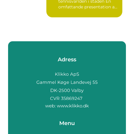
tennisvärlden i staden En
omfattande presentation av
te...
Adress
web:
www.klikko.dk
Menu