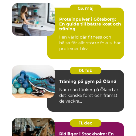
03. maj
Proteinpulver i Göteborg:
En guide till bättre kost och
träning
I en värld där fitness och
hälsa får allt större fokus, har
proteiner bliv...
01. feb
Träning på gym på Öland
När man tänker på Öland är
det kanske först och främst
de vackra...
11. dec
Ridläger i Stockholm: En