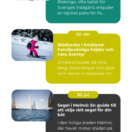
Blekinge, ofta kallat för
Sveriges trädgård, erbjuder
en idyllisk plats för fis...
02. okt
Skidbacke i Småland:
Familjevänliga höjder och
nära äventyr
Småland bjuder på små
berg, stora skogar och sjöar
som ramar in klassiska vin...
30. jul
Segel i Malmö: En guide till
att välja rätt segel för din
båt
I den livliga staden Malmö,
där havet möter staden på