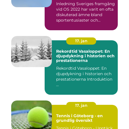
Inledning Sveriges framgång
vid OS 2022 har varit en ofta
diskuterad ämne bland
sportentusiaster och...
17. jan
Rekordtid Vasaloppet: En
djupdykning i historien och
prestationerna
Rekordtid Vasaloppet: En
djupdykning i historien och
prestationerna Introduktion
...
17. jan
Tennis i Göteborg - en
grundlig översikt
Tennis i Göteborg - Upptäck