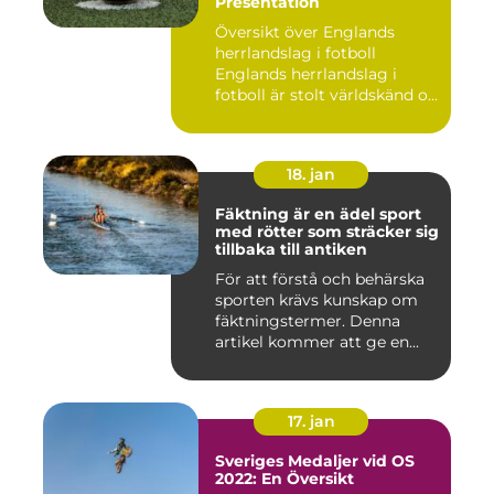
Presentation
Översikt över Englands
herrlandslag i fotboll
Englands herrlandslag i
fotboll är stolt världskänd o...
18. jan
Fäktning är en ädel sport
med rötter som sträcker sig
tillbaka till antiken
För att förstå och behärska
sporten krävs kunskap om
fäktningstermer. Denna
artikel kommer att ge en...
17. jan
Sveriges Medaljer vid OS
2022: En Översikt