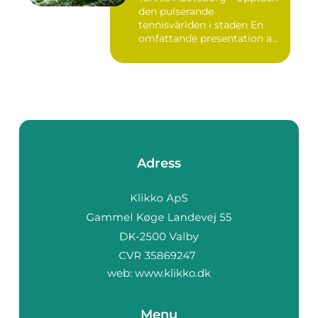
den pulserande
tennisvärlden i staden En
omfattande presentation av
te...
Adress
web:
www.klikko.dk
Menu