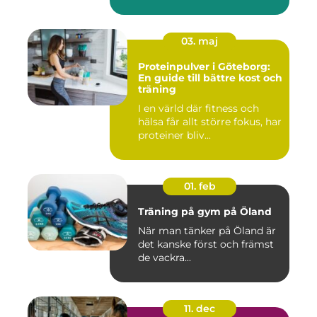
03. maj
Proteinpulver i Göteborg:
En guide till bättre kost och
träning
I en värld där fitness och
hälsa får allt större fokus, har
proteiner bliv...
01. feb
Träning på gym på Öland
När man tänker på Öland är
det kanske först och främst
de vackra...
11. dec