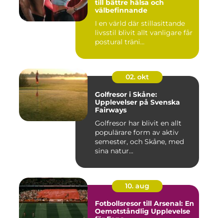
till bättre hälsa och
välbefinnande
I en värld där stillasittande
livsstil blivit allt vanligare får
postural träni...
02. okt
Golfresor i Skåne:
Upplevelser på Svenska
Fairways
Golfresor har blivit en allt
populärare form av aktiv
semester, och Skåne, med
sina natur...
10. aug
Fotbollsresor till Arsenal: En
Oemotståndlig Upplevelse