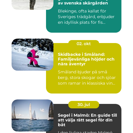
av svenska skärgården
Blekinge, ofta kallat för
Sveriges trädgård, erbjuder
en idyllisk plats för fis...
02. okt
Skidbacke i Småland:
Familjevänliga höjder och
nära äventyr
Småland bjuder på små
berg, stora skogar och sjöar
som ramar in klassiska vin...
30. jul
Segel i Malmö: En guide till
att välja rätt segel för din
båt
I den livliga staden Malmö,