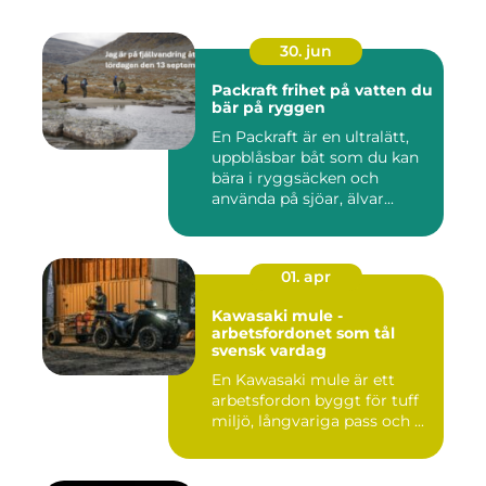
30. jun
Packraft frihet på vatten du
bär på ryggen
En Packraft är en ultralätt,
uppblåsbar båt som du kan
bära i ryggsäcken och
använda på sjöar, älvar...
01. apr
Kawasaki mule -
arbetsfordonet som tål
svensk vardag
En Kawasaki mule är ett
arbetsfordon byggt för tuff
miljö, långvariga pass och ...