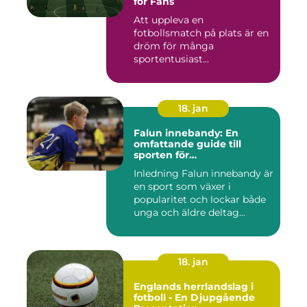
för Fans
Att uppleva en
fotbollsmatch på plats är en
dröm för många
sportentusiast...
18. jan
Falun innebandy: En
omfattande guide till
sporten för
innebandyentusiaster
Inledning Falun innebandy är
en sport som växer i
popularitet och lockar både
unga och äldre deltag...
18. jan
Englands herrlandslag i
fotboll - En Djupgående