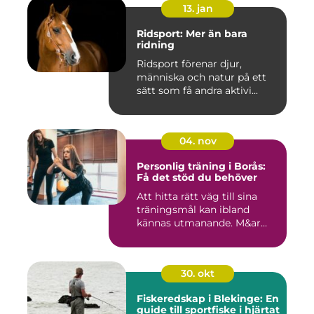
13. jan
Ridsport: Mer än bara
ridning
Ridsport förenar djur,
människa och natur på ett
sätt som få andra aktivi...
04. nov
Personlig träning i Borås:
Få det stöd du behöver
Att hitta rätt väg till sina
träningsmål kan ibland
kännas utmanande. M&ar...
30. okt
Fiskeredskap i Blekinge: En
guide till sportfiske i hjärtat