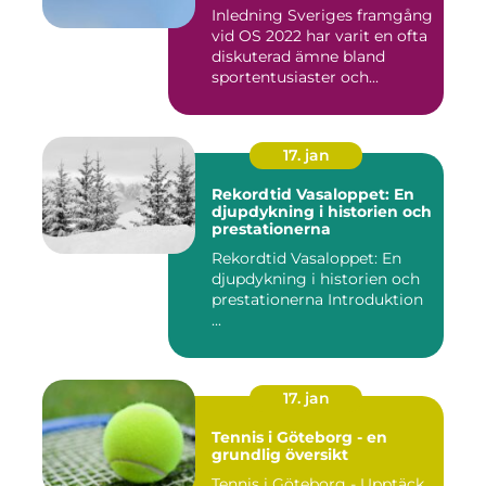
Inledning Sveriges framgång
vid OS 2022 har varit en ofta
diskuterad ämne bland
sportentusiaster och...
17. jan
Rekordtid Vasaloppet: En
djupdykning i historien och
prestationerna
Rekordtid Vasaloppet: En
djupdykning i historien och
prestationerna Introduktion
...
17. jan
Tennis i Göteborg - en
grundlig översikt
Tennis i Göteborg - Upptäck