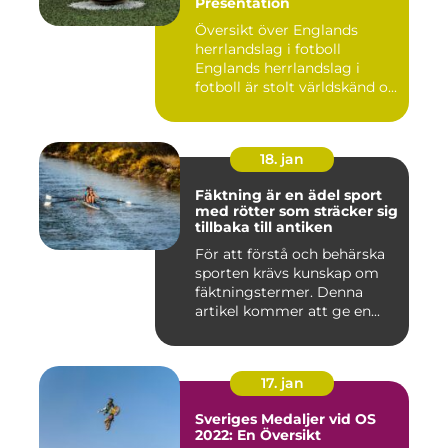
Presentation
Översikt över Englands
herrlandslag i fotboll
Englands herrlandslag i
fotboll är stolt världskänd o...
18. jan
Fäktning är en ädel sport
med rötter som sträcker sig
tillbaka till antiken
För att förstå och behärska
sporten krävs kunskap om
fäktningstermer. Denna
artikel kommer att ge en...
17. jan
Sveriges Medaljer vid OS
2022: En Översikt