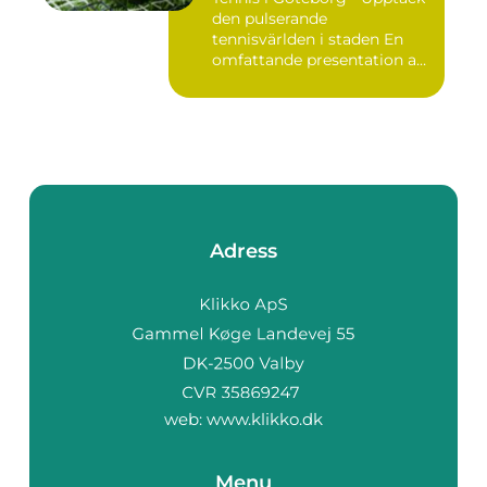
den pulserande
tennisvärlden i staden En
omfattande presentation av
te...
Adress
web:
www.klikko.dk
Menu