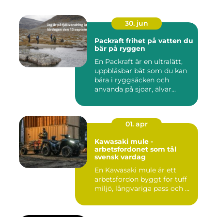
30. jun
Packraft frihet på vatten du
bär på ryggen
En Packraft är en ultralätt,
uppblåsbar båt som du kan
bära i ryggsäcken och
använda på sjöar, älvar...
01. apr
Kawasaki mule -
arbetsfordonet som tål
svensk vardag
En Kawasaki mule är ett
arbetsfordon byggt för tuff
miljö, långvariga pass och ...