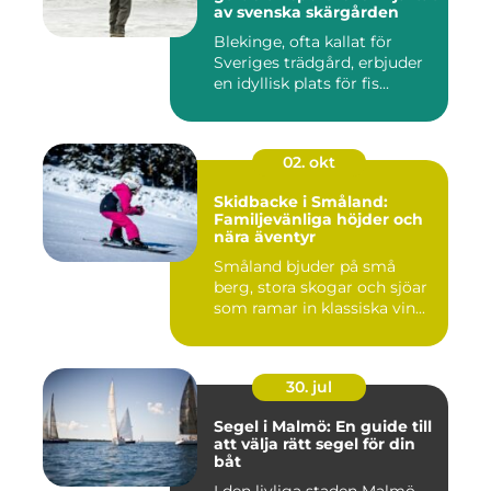
av svenska skärgården
Blekinge, ofta kallat för
Sveriges trädgård, erbjuder
en idyllisk plats för fis...
02. okt
Skidbacke i Småland:
Familjevänliga höjder och
nära äventyr
Småland bjuder på små
berg, stora skogar och sjöar
som ramar in klassiska vin...
30. jul
Segel i Malmö: En guide till
att välja rätt segel för din
båt