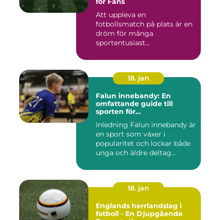
för Fans
Att uppleva en
fotbollsmatch på plats är en
dröm för många
sportentusiast...
18. jan
Falun innebandy: En
omfattande guide till
sporten för
innebandyentusiaster
Inledning Falun innebandy är
en sport som växer i
popularitet och lockar både
unga och äldre deltag...
18. jan
Englands herrlandslag i
fotboll - En Djupgående