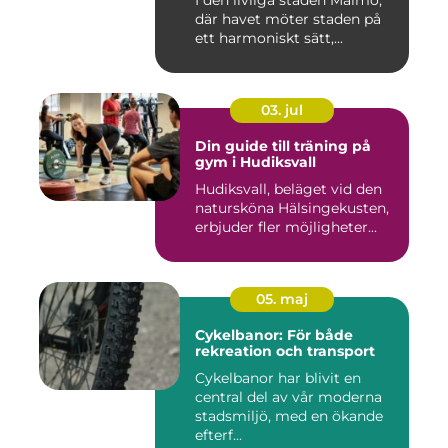
I den livliga staden Malmö,
där havet möter staden på
ett harmoniskt sätt,...
03. jul
Din guide till träning på
gym i Hudiksvall
Hudiksvall, beläget vid den
natursköna Hälsingekusten,
erbjuder fler möjligheter...
05. maj
Cykelbanor: För både
rekreation och transport
Cykelbanor har blivit en
central del av vår moderna
stadsmiljö, med en ökande
efterf...