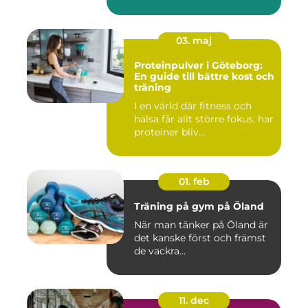
03. maj
Proteinpulver i Göteborg:
En guide till bättre kost och
träning
I en värld där fitness och
hälsa får allt större fokus, har
proteiner bliv...
01. feb
Träning på gym på Öland
När man tänker på Öland är
det kanske först och främst
de vackra...
11. dec