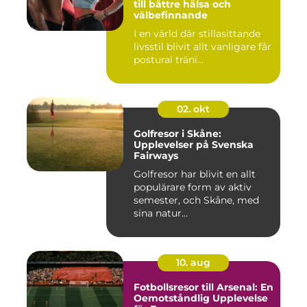
till bättre hälsa och
välbefinnande
I en värld där stillasittande
livsstil blivit allt vanligare får
postural träni...
02. okt
Golfresor i Skåne:
Upplevelser på Svenska
Fairways
Golfresor har blivit en allt
populärare form av aktiv
semester, och Skåne, med
sina natur...
10. aug
Fotbollsresor till Arsenal: En
Oemotståndlig Upplevelse