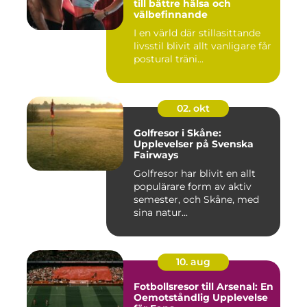
till bättre hälsa och
välbefinnande
I en värld där stillasittande
livsstil blivit allt vanligare får
postural träni...
02. okt
Golfresor i Skåne:
Upplevelser på Svenska
Fairways
Golfresor har blivit en allt
populärare form av aktiv
semester, och Skåne, med
sina natur...
10. aug
Fotbollsresor till Arsenal: En
Oemotståndlig Upplevelse