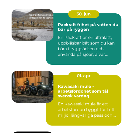
30. jun
Packraft frihet på vatten du
bär på ryggen
En Packraft är en ultralätt,
uppblåsbar båt som du kan
bära i ryggsäcken och
använda på sjöar, älvar...
01. apr
Kawasaki mule -
arbetsfordonet som tål
svensk vardag
En Kawasaki mule är ett
arbetsfordon byggt för tuff
miljö, långvariga pass och ...