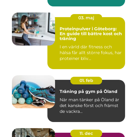
03. maj
Proteinpulver i Göteborg:
En guide till bättre kost och
träning
I en värld där fitness och
hälsa får allt större fokus, har
proteiner bliv...
01. feb
Träning på gym på Öland
När man tänker på Öland är
det kanske först och främst
de vackra...
11. dec