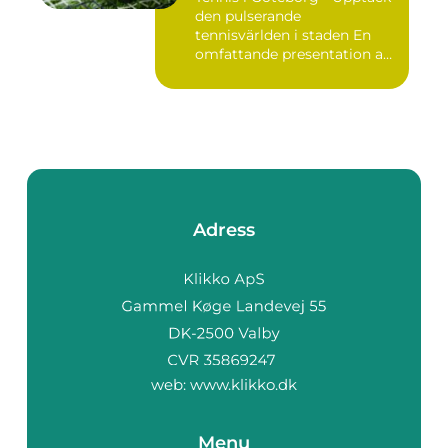
den pulserande
tennisvärlden i staden En
omfattande presentation av
te...
Adress
web:
www.klikko.dk
Menu