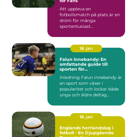
för Fans
Att uppleva en
fotbollsmatch på plats är en
dröm för många
sportentusiast...
18. jan
Falun innebandy: En
omfattande guide till
sporten för
innebandyentusiaster
Inledning Falun innebandy är
en sport som växer i
popularitet och lockar både
unga och äldre deltag...
18. jan
Englands herrlandslag i
fotboll - En Djupgående