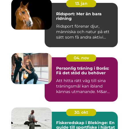
13. jan
Ridsport: Mer än bara
ridning
Ridsport förenar djur,
människa och natur på ett
sätt som få andra aktivi...
04. nov
Personlig träning i Borås:
Få det stöd du behöver
Att hitta rätt väg till sina
träningsmål kan ibland
kännas utmanande. M&ar...
30. okt
Fiskeredskap i Blekinge: En
guide till sportfiske i hjärtat