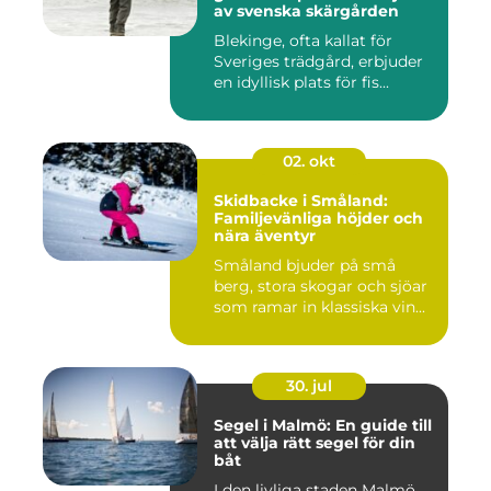
av svenska skärgården
Blekinge, ofta kallat för
Sveriges trädgård, erbjuder
en idyllisk plats för fis...
02. okt
Skidbacke i Småland:
Familjevänliga höjder och
nära äventyr
Småland bjuder på små
berg, stora skogar och sjöar
som ramar in klassiska vin...
30. jul
Segel i Malmö: En guide till
att välja rätt segel för din
båt
I den livliga staden Malmö,