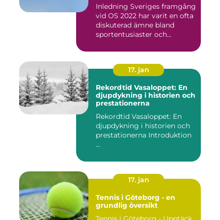
Inledning Sveriges framgång
vid OS 2022 har varit en ofta
diskuterad ämne bland
sportentusiaster och...
17. jan
Rekordtid Vasaloppet: En
djupdykning i historien och
prestationerna
Rekordtid Vasaloppet: En
djupdykning i historien och
prestationerna Introduktion
...
17. jan
Tennis i Göteborg - en
grundlig översikt
Tennis i Göteborg - Upptäck