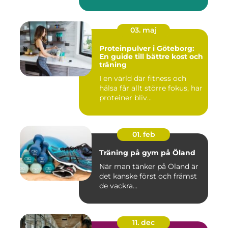
03. maj
Proteinpulver i Göteborg:
En guide till bättre kost och
träning
I en värld där fitness och
hälsa får allt större fokus, har
proteiner bliv...
01. feb
Träning på gym på Öland
När man tänker på Öland är
det kanske först och främst
de vackra...
11. dec