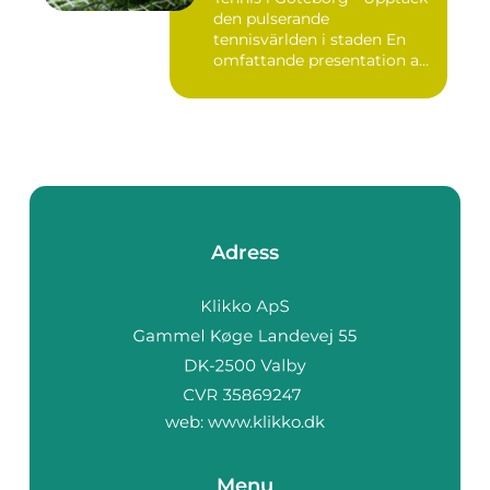
den pulserande
tennisvärlden i staden En
omfattande presentation av
te...
Adress
web:
www.klikko.dk
Menu