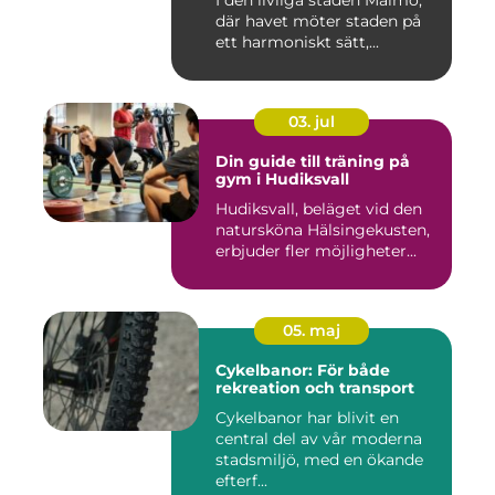
I den livliga staden Malmö,
där havet möter staden på
ett harmoniskt sätt,...
03. jul
Din guide till träning på
gym i Hudiksvall
Hudiksvall, beläget vid den
natursköna Hälsingekusten,
erbjuder fler möjligheter...
05. maj
Cykelbanor: För både
rekreation och transport
Cykelbanor har blivit en
central del av vår moderna
stadsmiljö, med en ökande
efterf...