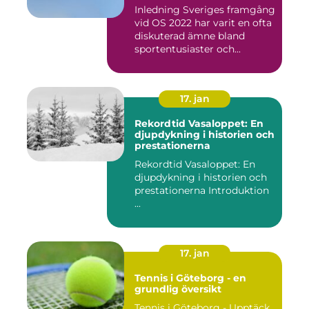
Inledning Sveriges framgång
vid OS 2022 har varit en ofta
diskuterad ämne bland
sportentusiaster och...
17. jan
Rekordtid Vasaloppet: En
djupdykning i historien och
prestationerna
Rekordtid Vasaloppet: En
djupdykning i historien och
prestationerna Introduktion
...
17. jan
Tennis i Göteborg - en
grundlig översikt
Tennis i Göteborg - Upptäck