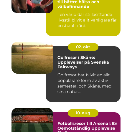
till bättre hälsa och
välbefinnande
I en värld där stillasittande
livsstil blivit allt vanligare får
postural träni...
02. okt
Golfresor i Skåne:
Upplevelser på Svenska
Fairways
Golfresor har blivit en allt
populärare form av aktiv
semester, och Skåne, med
sina natur...
10. aug
Fotbollsresor till Arsenal: En
Oemotståndlig Upplevelse