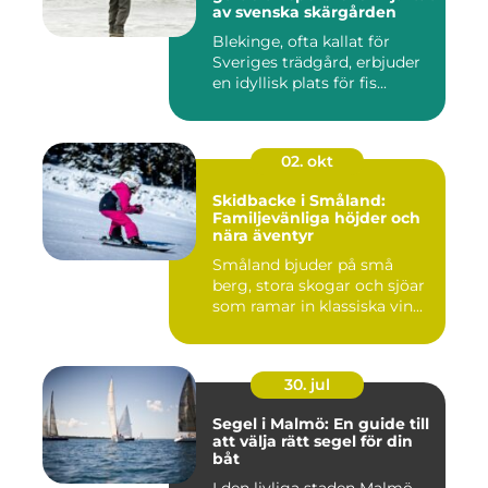
av svenska skärgården
Blekinge, ofta kallat för
Sveriges trädgård, erbjuder
en idyllisk plats för fis...
02. okt
Skidbacke i Småland:
Familjevänliga höjder och
nära äventyr
Småland bjuder på små
berg, stora skogar och sjöar
som ramar in klassiska vin...
30. jul
Segel i Malmö: En guide till
att välja rätt segel för din
båt