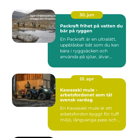
30. jun
Packraft frihet på vatten du
bär på ryggen
En Packraft är en ultralätt,
uppblåsbar båt som du kan
bära i ryggsäcken och
använda på sjöar, älvar...
01. apr
Kawasaki mule -
arbetsfordonet som tål
svensk vardag
En Kawasaki mule är ett
arbetsfordon byggt för tuff
miljö, långvariga pass och ...