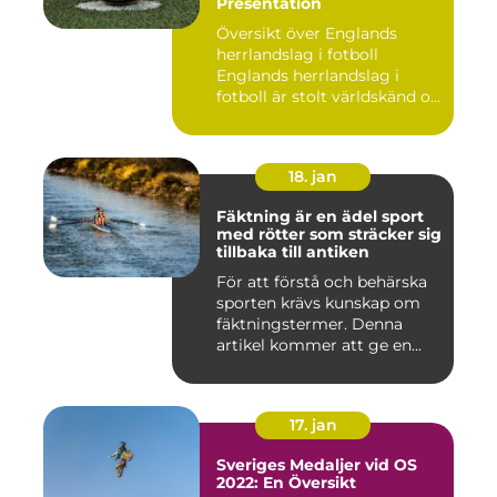
Presentation
Översikt över Englands
herrlandslag i fotboll
Englands herrlandslag i
fotboll är stolt världskänd o...
18. jan
Fäktning är en ädel sport
med rötter som sträcker sig
tillbaka till antiken
För att förstå och behärska
sporten krävs kunskap om
fäktningstermer. Denna
artikel kommer att ge en...
17. jan
Sveriges Medaljer vid OS
2022: En Översikt