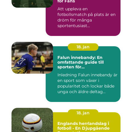
för Fans
Att uppleva en
fotbollsmatch på plats är en
dröm för många
sportentusiast...
18. jan
Falun innebandy: En
omfattande guide till
sporten för
innebandyentusiaster
Inledning Falun innebandy är
en sport som växer i
popularitet och lockar både
unga och äldre deltag...
18. jan
Englands herrlandslag i
fotboll - En Djupgående