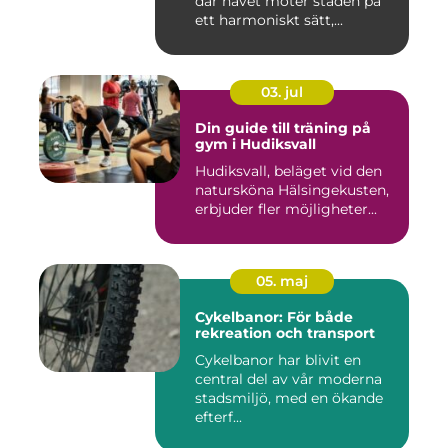
där havet möter staden på
ett harmoniskt sätt,...
03. jul
Din guide till träning på
gym i Hudiksvall
Hudiksvall, beläget vid den
natursköna Hälsingekusten,
erbjuder fler möjligheter...
05. maj
Cykelbanor: För både
rekreation och transport
Cykelbanor har blivit en
central del av vår moderna
stadsmiljö, med en ökande
efterf...