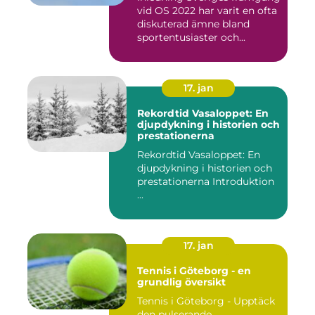
vid OS 2022 har varit en ofta
diskuterad ämne bland
sportentusiaster och...
17. jan
Rekordtid Vasaloppet: En
djupdykning i historien och
prestationerna
Rekordtid Vasaloppet: En
djupdykning i historien och
prestationerna Introduktion
...
17. jan
Tennis i Göteborg - en
grundlig översikt
Tennis i Göteborg - Upptäck
den pulserande