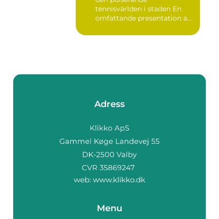
tennisvärlden i staden En
omfattande presentation av
te...
Adress
web:
www.klikko.dk
Menu