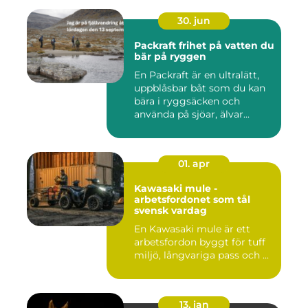
30. jun
Packraft frihet på vatten du
bär på ryggen
En Packraft är en ultralätt,
uppblåsbar båt som du kan
bära i ryggsäcken och
använda på sjöar, älvar...
01. apr
Kawasaki mule -
arbetsfordonet som tål
svensk vardag
En Kawasaki mule är ett
arbetsfordon byggt för tuff
miljö, långvariga pass och ...
13. jan