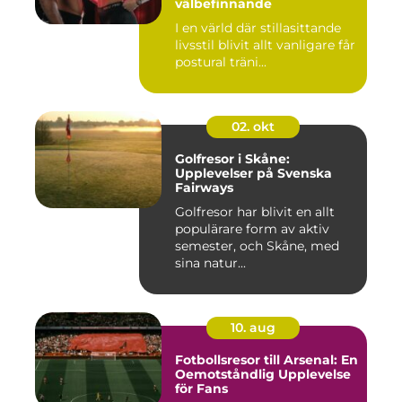
välbefinnande
I en värld där stillasittande
livsstil blivit allt vanligare får
postural träni...
02. okt
Golfresor i Skåne:
Upplevelser på Svenska
Fairways
Golfresor har blivit en allt
populärare form av aktiv
semester, och Skåne, med
sina natur...
10. aug
Fotbollsresor till Arsenal: En
Oemotståndlig Upplevelse
för Fans