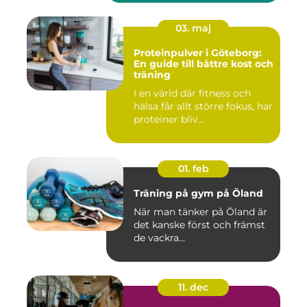
03. maj
Proteinpulver i Göteborg:
En guide till bättre kost och
träning
I en värld där fitness och
hälsa får allt större fokus, har
proteiner bliv...
01. feb
Träning på gym på Öland
När man tänker på Öland är
det kanske först och främst
de vackra...
11. dec