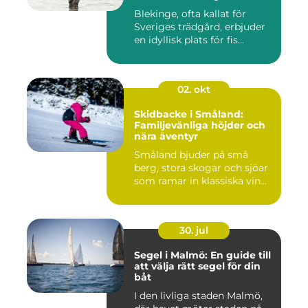
Blekinge, ofta kallat för
Sveriges trädgård, erbjuder
en idyllisk plats för fis...
02. okt
Skidbacke i Småland:
Familjevänliga höjder och
nära äventyr
Småland bjuder på små
berg, stora skogar och sjöar
som ramar in klassiska vin...
30. jul
Segel i Malmö: En guide till
att välja rätt segel för din
båt
I den livliga staden Malmö,