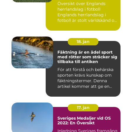
Översikt över Englands
herrlandslag i fotboll
Englands herrlandslag i
fotboll är stolt världskänd o...
18. jan
Fäktning är en ädel sport
med rötter som sträcker sig
tillbaka till antiken
För att förstå och behärska
sporten krävs kunskap om
fäktningstermer. Denna
artikel kommer att ge en...
17. jan
Sveriges Medaljer vid OS
2022: En Översikt
Inledning Sveriges framgång