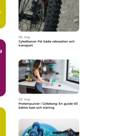
m
05. maj
Cykelbanor: För både rekreation och
transport
ng
03. maj
Proteinpulver i Göteborg: En guide till
bättre kost och träning