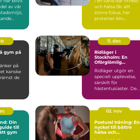
 har blivit
I en värld där fitness
 del av vår
och hälsa får allt
tadsmiljö,
större fokus, har
kande
proteiner bliv...
feb
11. dec
på gym på
Ridläger i
Stockholm: En
Oförglömlig
änker på
Upplevelse för
Ridläger utgör en
det kanske
Hästälskare
speciell upplevelse,
främst de
särskilt för
hästentusiaster. De
erb...
dec
02. nov
und: Din
Postural träning: En
uide till
nyckel till bättre
rätt gym
hälsa och
välbefinnande