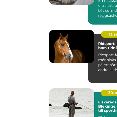
En Packraf
ultralätt,
båt som du
ryggsäcke
använda på
älvar...
13. j
Ridsport:
bara ridn
Ridsport f
människa 
på ett sät
andra aktivi
30. 
Fiskereds
Blekinge:
till sportf
hjärtat a