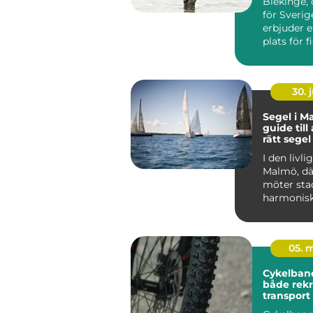
Blekinge, 
skärgård
för Sverig
erbjuder e
plats för fis
30. j
Segel i M
guide till 
rätt segel
I den livl
Malmö, dä
möter sta
harmoniskt 
05. 
Cykelbano
både rekr
transport