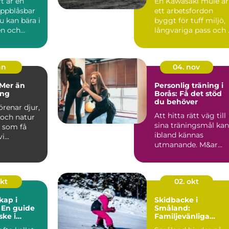
t är en
En Kawasaki mule är
 uppblåsbar
ett arbetsfordon
 kan bära i
byggt för tuff miljö,
n och
långvariga pass och .
 sjöar,
an
04. nov
 Mer än
Personlig träning i
ing
Borås: Få det stöd
du behöver
örenar djur,
Att hitta rätt väg till
och natur
sina träningsmål kan
t som få
ibland kännas
...
utmanande. M&ar...
okt
02. okt
kap i
Skidbacke i
 En guide
Småland:
iske i
Familjevänliga
v svenska
höjder och nära