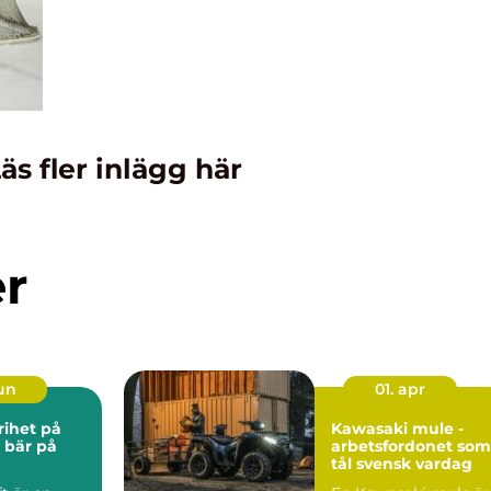
äs fler inlägg här
er
jun
01. apr
Kawasaki mule -
 bär på
arbetsfordonet som
tål svensk vardag