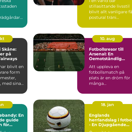
oreska
I en värld där
tsstaden
stillasittande livsstil
blivit allt vanligare f
rädgårdar
postural träni...
ida vid ...
okt
10. aug
i Skåne:
Fotbollsresor till
er på
Arsenal: En
Fairways
Oemotståndlig
Upplevelse för Fans
har blivit en
Att uppleva en
ärare form
fotbollsmatch på
emester,
plats är en dröm för
, med sina
många
sportentusiast...
an
18. jan
nebandy: En
Englands
de guide
herrlandslag i fotbo
n för
- En Djupgående
yentusiast
Presentation