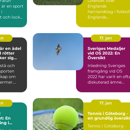
Översikt över
 är en sport
Englands
 i
herrlandslag i fotboll
t och lockar
Englands
 och äldre
herrlandslag i fotboll
är stolt världskänd o..
an
17. jan
är en ädel
Sveriges Medaljer
 rötter
vid OS 2022: En
ker sig
Översikt
ill antiken
rstå och
Inledning Sveriges
sporten
framgång vid OS
skap om
2022 har varit en oft
termer.
diskuterad ämne
ikel
bland
t ge en...
sportentusiaster och.
an
17. jan
d
Tennis i Göteborg -
t: En
en grundlig översik
ng i
Tennis i Göteborg -
 och