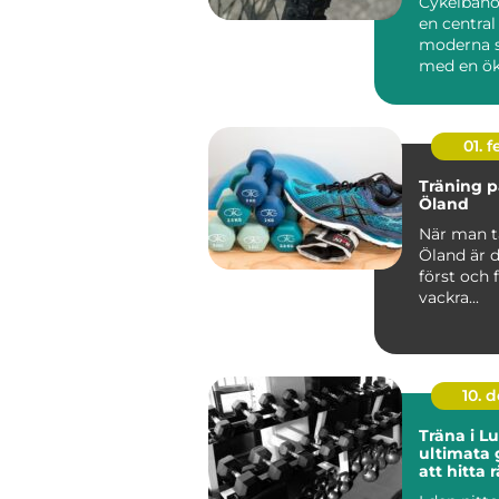
Cykelbanor
en central
moderna s
med en ö
efterf...
01. 
Träning 
Öland
När man t
Öland är 
först och 
vackra...
10. 
Träna i L
ultimata g
att hitta 