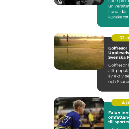
I den pitt
universite
Lund, där
kunskapst
blomstrar s
02. 
Golfresor 
Upplevels
Svenska 
Golfresor 
allt popul
av aktiv s
och Skåne
natur...
18. j
Falun in
omfattan
till sporte
inneband