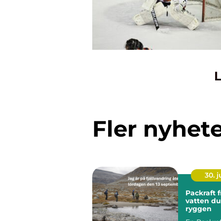
L
Fler nyhet
30. 
Packraft frihet på
vatten du
ryggen