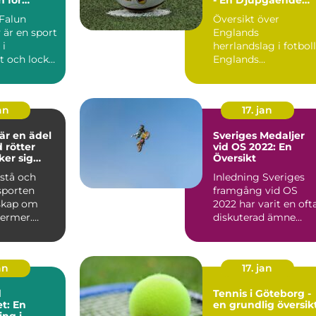
yentusiast
Presentation
Översikt över
 är en sport
Englands
 i
herrlandslag i fotboll
t och lockar
Englands
 och äldre
herrlandslag i fotboll
är stolt världskänd o..
an
17. jan
är en ädel
Sveriges Medaljer
 rötter
vid OS 2022: En
ker sig
Översikt
ill antiken
rstå och
Inledning Sveriges
sporten
framgång vid OS
skap om
2022 har varit en oft
termer.
diskuterad ämne
ikel
bland
t ge en...
sportentusiaster och.
an
17. jan
d
Tennis i Göteborg -
t: En
en grundlig översik
ng i