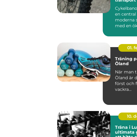
Cykelbanor
en central
moderna s
med en ö
efterf...
01. 
Träning 
Öland
När man t
Öland är 
först och 
vackra...
10. 
Träna i L
ultimata g
att hitta 