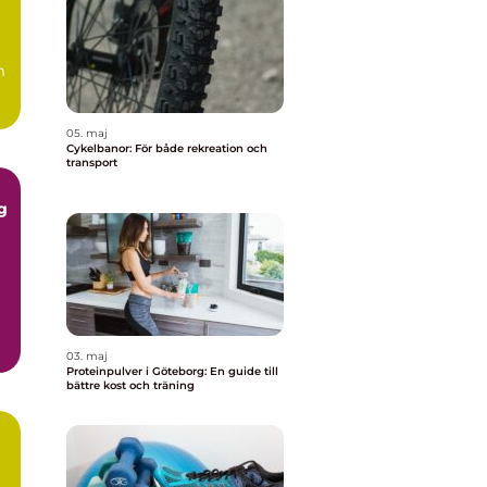
m
05. maj
Cykelbanor: För både rekreation och
transport
ng
03. maj
Proteinpulver i Göteborg: En guide till
bättre kost och träning