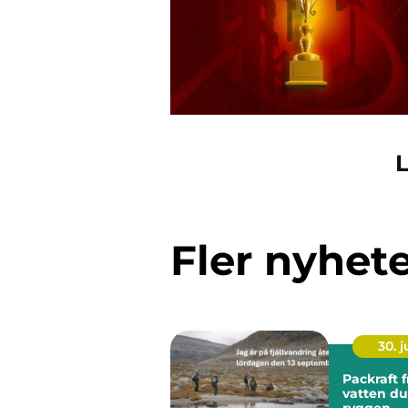
L
Fler nyhet
30. 
Packraft frihet på
vatten du
ryggen