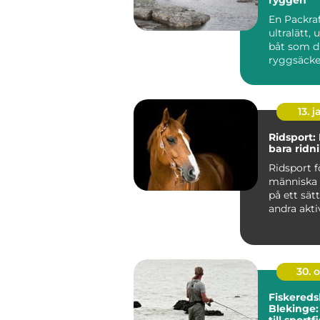
En Packraf
ultralätt,
båt som du
ryggsäcke
använda på
älvar...
13. j
Ridsport:
bara ridn
Ridsport f
människa 
på ett sät
andra aktivi
30. 
Fiskereds
Blekinge:
till sportf