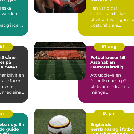
välbefinnande
oreska
I en värld där
tsstaden
stillasittande livsstil
blivit allt vanligare f
rädgårdar
postural träni...
ida vid ...
okt
10. aug
i Skåne:
Fotbollsresor till
er på
Arsenal: En
Fairways
Oemotståndlig
Upplevelse för Fans
har blivit en
Att uppleva en
ärare form
fotbollsmatch på
emester,
plats är en dröm för
, med sina
många
sportentusiast...
an
18. jan
nebandy: En
Englands
de guide
herrlandslag i fotbo
n för
- En Djupgående