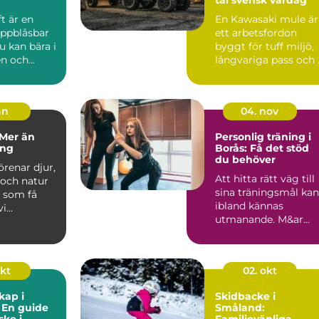
t är en
En Kawasaki mule är
 uppblåsbar
ett arbetsfordon
 kan bära i
byggt för tuff miljö,
n och
långvariga pass och .
 sjöar,
an
04. nov
 Mer än
Personlig träning i
ing
Borås: Få det stöd
du behöver
örenar djur,
Att hitta rätt väg till
och natur
sina träningsmål kan
t som få
ibland kännas
...
utmanande. M&ar...
okt
02. okt
kap i
Skidbacke i
 En guide
Småland:
iske i
Familjevänliga