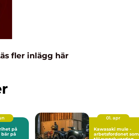
äs fler inlägg här
er
jun
01. apr
Kawasaki mule -
 bär på
arbetsfordonet som
tål svensk vardag