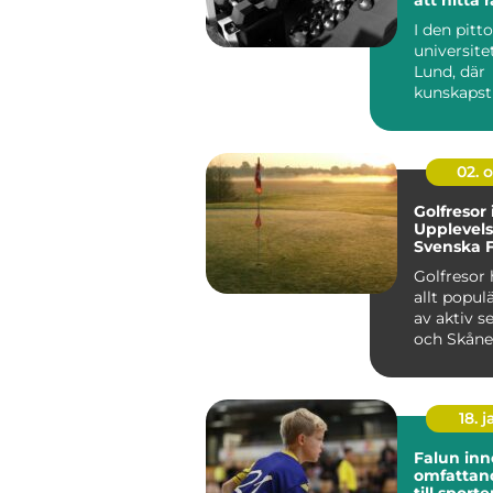
I den pitt
universite
Lund, där
kunskapst
blomstrar s
02. 
Golfresor 
Upplevels
Svenska 
Golfresor 
allt popul
av aktiv s
och Skåne
natur...
18. j
Falun in
omfattan
till sporte