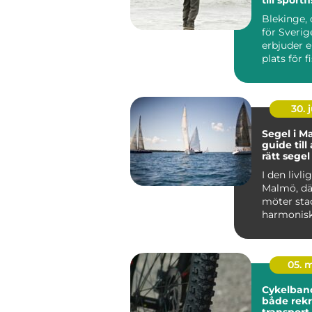
hjärtat a
Blekinge, 
skärgård
för Sverig
erbjuder e
plats för fis
30. j
Segel i M
guide till 
rätt segel
I den livl
Malmö, dä
möter sta
harmoniskt 
05. 
Cykelbano
både rekr
transport