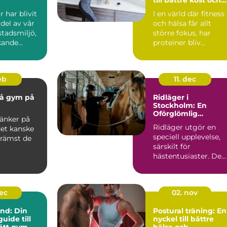
träning
 har blivit
I en värld där fitness
 del av vår
och hälsa får allt
tadsmiljö,
större fokus, har
kande
proteiner bliv...
feb
11. dec
på gym på
Ridläger i
Stockholm: En
Oförglömlig
änker på
Upplevelse för
Ridläger utgör en
det kanske
Hästälskare
speciell upplevelse,
främst de
särskilt för
hästentusiaster. De
erb...
dec
02. nov
und: Din
Postural träning: En
uide till
nyckel till bättre
rätt gym
hälsa och